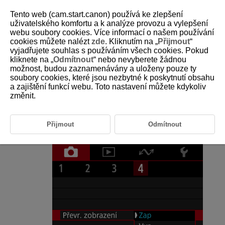
Tento web (cam.start.canon) používá ke zlepšení
uživatelského komfortu a k analýze provozu a vylepšení
webu soubory cookies. Více informací o našem používání
cookies můžete nalézt
zde
. Kliknutím na „
Přijmout
“
D250-037
vyjadřujete souhlas s používáním všech cookies. Pokud
kliknete na „
Odmítnout
“ nebo nevyberete žádnou
Obrácené zobrazení
možnost, budou zaznamenávány a uloženy pouze ty
soubory cookies, které jsou nezbytné k poskytnutí obsahu
a zajištění funkcí webu. Toto nastavení můžete kdykoliv
Pokud snímáte s obrazovkou otočenou směrem k objektu (směrem
k přední části videokamery), můžete zobrazit zrcadlový obrázek.
změnit.
Vyberte možnost [
:
Převr. zobrazení
] (
,
).
Přijmout
Odmítnout
Vyberte možnost [
Zap
].