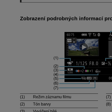
Zobrazení podrobných informací pro
(1)
Režim záznamu filmu
(7)
(2)
Tón barvy
(8)
(3)
Vyvážení bílé