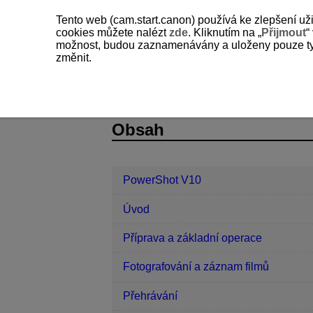
Tento web (cam.start.canon) používá ke zlepšení už
cookies můžete nalézt
zde
. Kliknutím na „
Přijmout
“
možnost, budou zaznamenávány a uloženy pouze ty so
změnit.
PowerShot V10
Referenční informa
D250-102
Obsah
PowerShot V10
Úvod
Příprava a základní operace
Fotografování a záznam filmů
Přehrávání