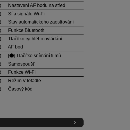
)
Nastavení AF bodu na střed
)
Síla signálu
Wi-Fi
)
Stav automatického zaostřování
)
Funkce Bluetooth
)
Tlačítko rychlého ovládání
)
AF bod
)
[
] Tlačítko snímání filmů
)
Samospoušť
)
Funkce
Wi-Fi
)
Režim V letadle
)
Časový kód