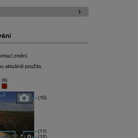
vání
ormací změní.
ou aktuálně použita.