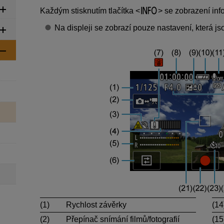
Každým stisknutím tlačítka
se zobrazení inf
Na displeji se zobrazí pouze nastavení, která js
(1)
Rychlost závěrky
(14
(2)
Přepínač snímání filmů/fotografií
(15