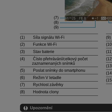
(1)
Síla signálu
Wi-Fi
(9)
(2)
Funkce
Wi-Fi
(10
(3)
Stav baterie
(11
(4)
Číslo přehrávání/celkový počet
(12
zaznamenaných snímků
(13
(5)
Poslat snímky do smartphonu
(14
(6)
Režim V letadle
(15
(7)
Rychlost závěrky
(8)
Hodnota clony
Upozornění