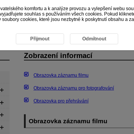
ivatelského komfortu a k analýze provozu a vylepšení webu sou
 vyjadřujete souhlas s používáním všech cookies. Pokud kliknet
ubory cookies, které jsou nezbytné k poskytnutí obsahu a zaji
ce
Zobrazení informací
Přijmout
Odmítnout
Zobrazení informací
Obrazovka záznamu filmu
Obrazovka záznamu pro fotografování
Obrazovka pro přehrávání
Obrazovka záznamu filmu