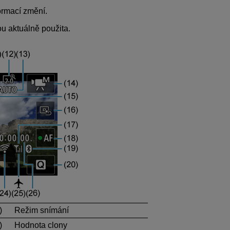
ormací změní.
ou aktuálně použita.
)
Režim snímání
)
Hodnota clony