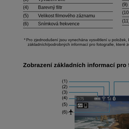
(9)
(4)
Barevný filtr
(10
(5)
Velikost filmového záznamu
(11
(6)
Snímková frekvence
Pro zjednodušení jsou vynechána vysvětlení u položek, k
základních/podrobných informací pro fotografie, které 
Zobrazení základních informací pro 