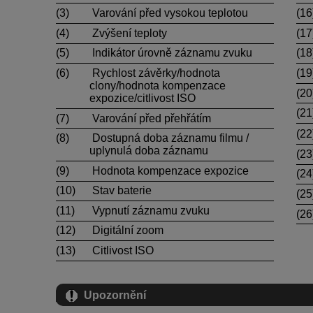
(3)
Varování před vysokou teplotou
(16
(4)
Zvýšení teploty
(17
(5)
Indikátor úrovně záznamu zvuku
(18
(6)
Rychlost závěrky/hodnota
(19
clony/hodnota kompenzace
(20
expozice/citlivost ISO
(21
(7)
Varování před přehřátím
(22
(8)
Dostupná doba záznamu filmu /
uplynulá doba záznamu
(23
(9)
Hodnota kompenzace expozice
(24
(10)
Stav baterie
(25
(11)
Vypnutí záznamu zvuku
(26
(12)
Digitální zoom
(13)
Citlivost ISO
Upozornění