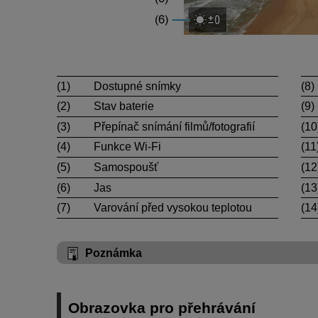
(1)
Dostupné snímky
(8)
(2)
Stav baterie
(9)
(3)
Přepínač snímání filmů/fotografií
(10
(4)
Funkce
Wi-Fi
(11
(5)
Samospoušť
(12
(6)
Jas
(13
(7)
Varování před vysokou teplotou
(14
Poznámka
Obrazovka pro přehrávání