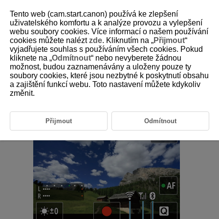
Tento web (cam.start.canon) používá ke zlepšení
uživatelského komfortu a k analýze provozu a vylepšení
webu soubory cookies. Více informací o našem používání
cookies můžete nalézt
zde
. Kliknutím na „
Přijmout
“
D250-077
vyjadřujete souhlas s používáním všech cookies. Pokud
kliknete na „
Odmítnout
“ nebo nevyberete žádnou
Stav bezdrátové komunikace
možnost, budou zaznamenávány a uloženy pouze ty
soubory cookies, které jsou nezbytné k poskytnutí obsahu
a zajištění funkcí webu. Toto nastavení můžete kdykoliv
Stav bezdrátové komunikace lze zkontrolovat na displeji.
změnit.
Pohotovostní obrazovka záznamu
Přijmout
Odmítnout