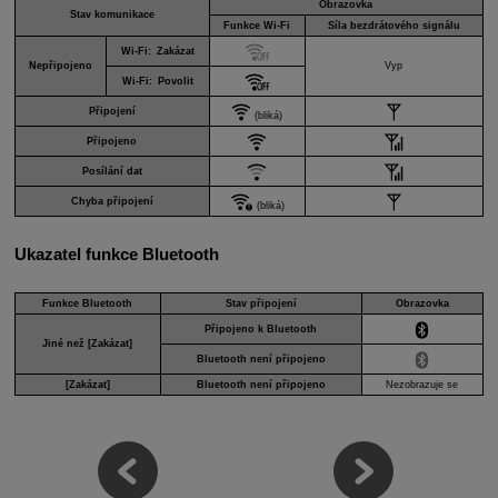
Obrazovka
Stav komunikace
Funkce
Wi-Fi
Síla bezdrátového signálu
Wi-Fi
: Zakázat
Nepřipojeno
Vyp
Wi-Fi
: Povolit
Připojení
(bliká)
Připojeno
Posílání dat
Chyba připojení
(bliká)
Ukazatel funkce Bluetooth
Funkce Bluetooth
Stav připojení
Obrazovka
Připojeno k Bluetooth
Jiné než [
Zakázat
]
Bluetooth není připojeno
[
Zakázat
]
Bluetooth není připojeno
Nezobrazuje se