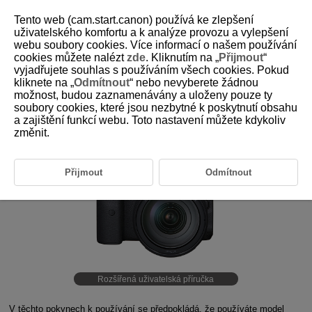
Tento web (cam.start.canon) používá ke zlepšení
uživatelského komfortu a k analýze provozu a vylepšení
webu soubory cookies. Více informací o našem používání
cookies můžete nalézt
zde
. Kliknutím na „
Přijmout
“
D090-001
vyjadřujete souhlas s používáním všech cookies. Pokud
kliknete na „
Odmítnout
“ nebo nevyberete žádnou
možnost, budou zaznamenávány a uloženy pouze ty
soubory cookies, které jsou nezbytné k poskytnutí obsahu
a zajištění funkcí webu. Toto nastavení můžete kdykoliv
změnit.
Přijmout
Odmítnout
Rozšířená uživatelská příručka
V těchto pokynech k používání se předpokládá, že používáte model