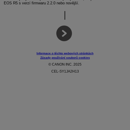
EOS R5
s verzí firmwaru 2.2.0 nebo novější.
Informace o těchto webových stránkách
Zásady používání souborů cookies
© CANON INC. 2025
CEL-SY1JA2H13