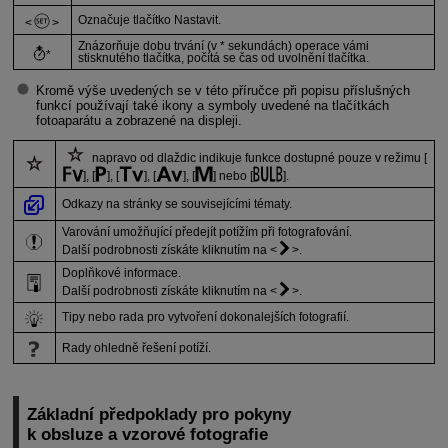
Označuje tlačítko Nastavit.
Znázorňuje dobu trvání (v * sekundách) operace vámi
*
stisknutého tlačítka, počítá se čas od uvolnění tlačítka.
Kromě výše uvedených se v této příručce při popisu příslušných
funkcí používají také ikony a symboly uvedené na tlačítkách
fotoaparátu a zobrazené na displeji.
napravo od dlaždic indikuje funkce dostupné pouze v režimu [
], [
], [
], [
], [
] nebo [
].
Odkazy na stránky se souvisejícími tématy.
Varování umožňující předejít potížím při fotografování.
Další podrobnosti získáte kliknutím na
.
Doplňkové informace.
Další podrobnosti získáte kliknutím na
.
Tipy nebo rada pro vytvoření dokonalejších fotografií.
Rady ohledně řešení potíží.
Základní předpoklady pro pokyny
k obsluze a vzorové fotografie