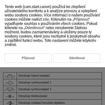
Tento web (cam.start.canon) používá ke zlepšení
uživatelského komfortu a k analýze provozu a vylepšení
webu soubory cookies. Více informací o našem používání
cookies můžete nalézt
zde
. Kliknutím na „
Přijmout
“
D090-006
vyjadřujete souhlas s používáním všech cookies. Pokud
kliknete na „
Odmítnout
“ nebo nevyberete žádnou
Informace o této příručce
možnost, budou zaznamenávány a uloženy pouze ty
soubory cookies, které jsou nezbytné k poskytnutí obsahu
a zajištění funkcí webu. Toto nastavení můžete kdykoliv
Ikony v této příručce
změnit.
Základní předpoklady pro pokyny k obsluze a vzorové fotografie
Přijmout
Odmítnout
Ikony v této příručce
Označuje hlavní ovladač.
Označuje rychloovladač 1.
Označuje rychloovladač 2.
Označuje Multiovladač.
Označuje ovládací kroužek objektivu.