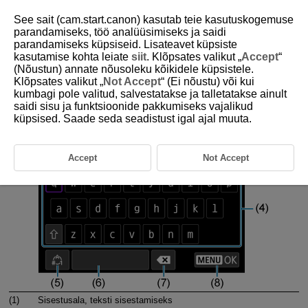
See sait (cam.start.canon) kasutab teie kasutuskogemuse
parandamiseks, töö analüüsimiseks ja saidi
parandamiseks küpsiseid. Lisateavet küpsiste
kasutamise kohta leiate
siit
. Klõpsates valikut „
Accept
“
D250-072
(Nõustun) annate nõusoleku kõikidele küpsistele.
Klõpsates valikut „
Not Accept
“ (Ei nõustu) või kui
Virtuaalse klaviatuuri toimingud
kumbagi pole valitud, salvestatakse ja talletatakse ainult
saidi sisu ja funktsioonide pakkumiseks vajalikud
küpsised. Saade seda seadistust igal ajal muuta.
Accept
Not Accept
(1)
Sisestusala, teksti sisestamiseks