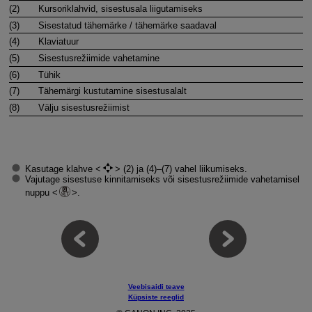
(2)
Kursoriklahvid, sisestusala liigutamiseks
(3)
Sisestatud tähemärke / tähemärke saadaval
(4)
Klaviatuur
(5)
Sisestusrežiimide vahetamine
(6)
Tühik
(7)
Tähemärgi kustutamine sisestusalalt
(8)
Välju sisestusrežiimist
Kasutage klahve
(2) ja (4)–(7) vahel liikumiseks.
Vajutage sisestuse kinnitamiseks või sisestusrežiimide vahetamisel
nuppu
.
Veebisaidi teave
Küpsiste reeglid