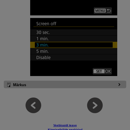
Märkus
Veebisaidi teave
Küpsisefailide eeskirjad