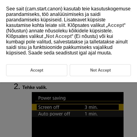
See sait (cam.start.canon) kasutab teie kasutuskogemuse
parandamiseks, töö analüüsimiseks ja saidi
parandamiseks küpsiseid. Lisateavet küpsiste
kasutamise kohta leiate
siit
. Klõpsates valikut „
Accept
“
D250-090
(Nõustun) annate nõusoleku kõikidele küpsistele.
Klõpsates valikut „
Not Accept
“ (Ei nõustu) või kui
Energiasääst
kumbagi pole valitud, salvestatakse ja talletatakse ainult
saidi sisu ja funktsioonide pakkumiseks vajalikud
küpsised. Saade seda seadistust igal ajal muuta.
Saate reguleerida kaamera ekraani ja kaamera väljalülitamise ajastust
pärast seda, kui kaamerat pole kasutatud (
Screen off (Ekraani
väljalülitamine)
ja
Auto power off (Automaatne toite väljalülitamine)
).
Accept
Not Accept
Valige [
:
Power saving/
: Energiasääst
] (
).
Tehke valik.