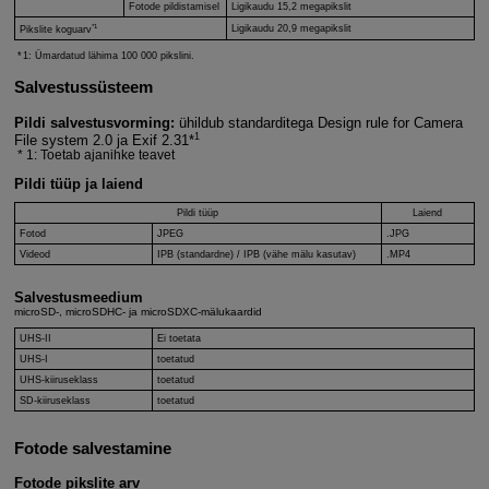
Fotode pildistamisel
Ligikaudu 15,2 megapikslit
*1
Ligikaudu 20,9 megapikslit
Pikslite koguarv
1: Ümardatud lähima 100 000 pikslini.
Salvestussüsteem
Pildi salvestusvorming:
ühildub standarditega Design rule for Camera
1
File system 2.0 ja Exif 2.31*
1: Toetab ajanihke teavet
Pildi tüüp ja laiend
Pildi tüüp
Laiend
Fotod
JPEG
.JPG
Videod
IPB (standardne) / IPB (vähe mälu kasutav)
.MP4
Salvestusmeedium
microSD-, microSDHC- ja microSDXC-mälukaardid
UHS-II
Ei toetata
UHS-I
toetatud
UHS-kiiruseklass
toetatud
SD-kiiruseklass
toetatud
Fotode salvestamine
Fotode pikslite arv