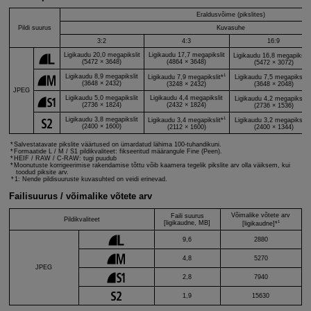
Eraldusvõime (pikslites)
Pildi suurus
Kuvasuhe
3:2
4:3
16:9
Ligikaudu 20,0 megapikslit
Ligikaudu 17,7 megapikslit
Ligikaudu 16,8 megapikslit
(5472 × 3648)
(4864 × 3648)
(5472 × 3072)
1
Ligikaudu 8,9 megapikslit
Ligikaudu 7,9 megapikslit*
Ligikaudu 7,5 megapikslit*
(3648 × 2432)
(3248 × 2432)
(3648 × 2048)
JPEG
Ligikaudu 5,0 megapikslit
Ligikaudu 4,4 megapikslit
Ligikaudu 4,2 megapikslit*
(2736 × 1824)
(2432 × 1824)
(2736 × 1536)
1
Ligikaudu 3,8 megapikslit
Ligikaudu 3,4 megapikslit*
Ligikaudu 3,2 megapikslit*
(2400 × 1600)
(2112 × 1600)
(2400 × 1344)
Salvestatavate pikslite väärtused on ümardatud lähima 100-tuhandikuni.
Formaatide L / M / S1 pildikvaliteet: fikseeritud määrangule Fine (Peen).
HEIF / RAW / C-RAW: tugi puudub
Moonutuste korrigeerimise rakendamise tõttu võib kaamera tegelik pikslite arv olla väiksem, kui
toodud piksite arv.
1: Nende pildisuuruste kuvasuhted on veidi erinevad.
Failisuurus / võimalike võtete arv
Võimalike võtete arv
Faili suurus
Pildikvaliteet
1
[ligikaudne, MB]
[ligikaudne]*
9,6
2880
4,8
5270
JPEG
2,8
7940
1,9
15630