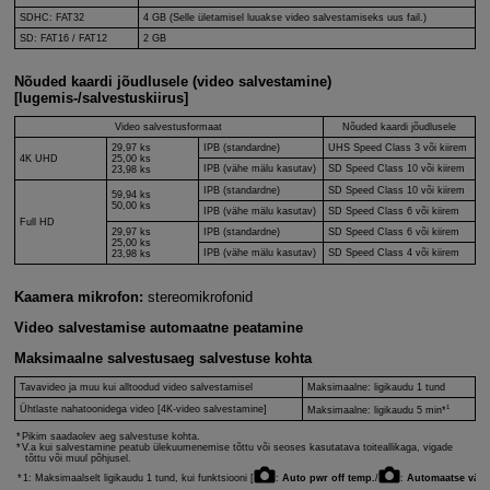
SDHC: FAT32
4 GB (Selle ületamisel luuakse video salvestamiseks uus fail.)
SD: FAT16 / FAT12
2 GB
Nõuded kaardi jõudlusele (video salvestamine)
[lugemis-/salvestuskiirus]
Video salvestusformaat
Nõuded kaardi jõudlusele
29,97 ks
IPB (standardne)
UHS Speed Class 3 või kiirem
4K UHD
25,00 ks
IPB (vähe mälu kasutav)
SD Speed Class 10 või kiirem
23,98 ks
IPB (standardne)
SD Speed Class 10 või kiirem
59,94 ks
50,00 ks
IPB (vähe mälu kasutav)
SD Speed Class 6 või kiirem
Full HD
29,97 ks
IPB (standardne)
SD Speed Class 6 või kiirem
25,00 ks
IPB (vähe mälu kasutav)
SD Speed Class 4 või kiirem
23,98 ks
Kaamera mikrofon:
stereomikrofonid
Video salvestamise automaatne peatamine
Maksimaalne salvestusaeg salvestuse kohta
Tavavideo ja muu kui alltoodud video salvestamisel
Maksimaalne: ligikaudu 1 tund
1
Ühtlaste nahatoonidega video [4K-video salvestamine]
Maksimaalne: ligikaudu 5 min*
Pikim saadaolev aeg salvestuse kohta.
V.a kui salvestamine peatub ülekuumenemise tõttu või seoses kasutatava toiteallikaga, vigade
tõttu või muul põhjusel.
1: Maksimaalselt ligikaudu 1 tund, kui funktsiooni [
:
Auto pwr off temp.
/
:
Automaatse välja