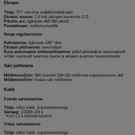
Ekraan
Tüüp:
TFT värviline vedelkristallekraan
Ekraani suurus:
2,0 tolli (ekraani kuvasuhe 3:2)
Pikslite arv:
ligikaudu 460 000 pikslit
Puuteekraan:
mahtuvustundlik
Nurga reguleerimine
Kallutamine:
ligikaudu 180° üles
Ekraani pööramine:
sees/väljas
Kuva automaatne ümberpööramine:
pildid pööratakse automaatselt
ümber vastavalt kaamera suuna ja ekraani avamise tuvastamisele.
Säri juhtimine
Mõõtmisrežiim:
384 tsoonist (24×16) mõõtmine kujutisesensori abil
Mõõtmisrežiim:
hindav säri mõõtmine
Katik
Fotode salvestamine
Tüüp:
rulluv katik, kujutisesensoriga
Säriaeg:
1/2000–1/8 s
Kuni 1,0 s sõltuvalt kaadrist.
Video salvestamine
Tüüp:
rulluv katik, kujutisesensoriga