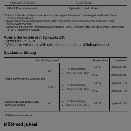
Kasutatav akulaadija
Laadimisaeg
PD-E1 (toatemperatuuril)
Ligikaudu 1 tund 50 min.
Täiesti tühja aku täislaadimisel (v.a kui pole liigselt tühjenenud; üksikasjad vastavad Canoni
testimisstandarditele).
Vajalik laadimisaeg ning laadimistase sõltuvad ümbritseva keskkonna temperatuurist ning
allesolevast mahust.
Laadimine on võimalik temperatuurivahemikus 5–40°C. Ohutuse tõttu kestab külmas keskkonnas
(5–10°C) laadimine kauem.
Võimalike võtete arv:
ligikaudu 290
temperatuuril 23°C.
Võimalike võtete arv võib sõltuda suurel määral võttetingimustest.
Saadaolev tööaeg
Kasutustingimused
Temperatuur
Saadaolev tö
+23 °C
Ligikaudu 55 mi
IPB (standardne)
4K
29,97 ks / 25,00 ks
0 °C
Ligikaudu 55 mi
Video salvestamise võimalik aeg
+23 °C
Ligikaudu 1 tun
IPB (standardne)
Full HD
59,94 ks / 50,00 ks
0 °C
Ligikaudu 1 tun
IPB (standardne)
Katkematu taasesituse aeg
4K
+23 °C
Ligikaudu 2 h 4
(tavataasesitus)
29,97 ks / 25,00 ks
Täislaetud uue akuga
Mõõtmed ja kaal