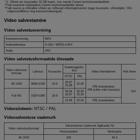
1: Võtete arv kasutades 32 GB kaarti, mis vastab Canoni testimisstandarditele.
Faili suurused määratakse Canoni testimistandardite alusel.
Faili suurus ja võimalike võtete arv sõltuvad võttetingimustest (nagu kuvasuhe, võtteobjekt, ISO-
valgustundlikkus ning kasutusmäärangud).
Video salvestamine
Video salvestusvorming
Konteinervorming
MP4
Andmetihendus
H.264 / MPEG-4 AVC
Audio
AAC
Video salvestusformaatide ülevaade
Kaadrisagedus
Video salvestus-
(ks)
Lahutus
Kuvasuhe
Video tihendamine
Heli tihenda
formaat
NTSC
PAL
29,97
4K UHD
3840×2160
16:9
25,00
23,98
IPB (standardne)
IPB (vähe mälu kasutav)
59,94
50,00
AAC
29,97
25,00
Full HD
1920×1080
16:9
23,98
25,00
IPB (standardne)
Videosüsteem:
NTSC / PAL
Videosalvestuse vaatenurk
Salvestamise vaatenurk (ligikaudu %)
Video salvestusformaat
Horisontaalne
Vertikaalne
4K UHD
100
84,4