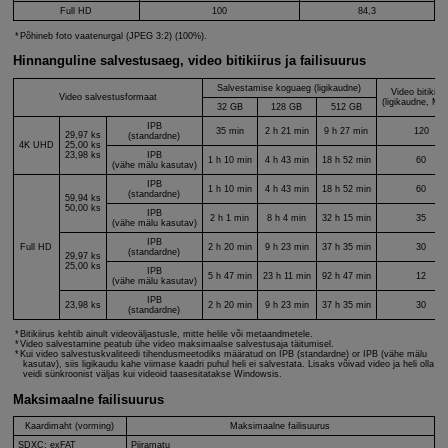
Full HD
100
84,3
Põhineb foto vaatenurgal (JPEG 3:2) (100%).
Hinnanguline salvestusaeg, video bitikiirus ja failisuurus
Salvestamise koguaeg (ligikaudne)
Video bitikiiru
Video salvestusformaat
(ligikaudne, Mbi
32 GB
128 GB
512 GB
IPB
35 min
2 h 21 min
9 h 27 min
120
29,97 ks
(standardne)
4K UHD
25,00 ks
23,98 ks
IPB
1 h 10 min
4 h 43 min
18 h 52 min
60
(vähe mälu kasutav)
IPB
1 h 10 min
4 h 43 min
18 h 52 min
60
(standardne)
59,94 ks
50,00 ks
IPB
2 h 1 min
8 h 4 min
32 h 15 min
35
(vähe mälu kasutav)
IPB
Full HD
2 h 20 min
9 h 23 min
37 h 35 min
30
(standardne)
29,97 ks
25,00 ks
IPB
5 h 47 min
23 h 11 min
92 h 47 min
12
(vähe mälu kasutav)
IPB
23,98 ks
2 h 20 min
9 h 23 min
37 h 35 min
30
(standardne)
Bitikiirus kehtib ainult videoväljastusle, mitte helile või metaandmetele.
Video salvestamine peatub ühe video maksimaalse salvestusaja täitumisel.
Kui video salvestuskvaliteedi tihendusmeetodiks määratud on IPB (standardne) or IPB (vähe mälu
kasutav), siis ligikaudu kahe viimase kaadri puhul heli ei salvestata. Lisaks võivad video ja heli olla
veidi sünkroonist väljas kui videoid taasesitatakse Windowsis.
Maksimaalne failisuurus
Kaardimaht (vorming)
Maksimaalne failisuurus
SDXC: exFAT
Piiramatu