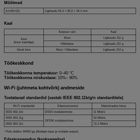
Mõõtmed
(L)×(K)×(S)
Ligikaudu 63,4 × 90,0 × 34,3 mm
Kaal
Korpuse värv
Kaal
Must
Ligikaudu 211 g
Kere
(koos kaardiga)
Hõbedane
Ligikaudu 211 g
Ainult kere
Must / hõbedane
Ligikaudu 210 g
Töökeskkond
Töökeskkonna temperatuur:
0–40 °C
Töökeskkonna niiskustase:
10%– 90%
Wi-Fi
(juhtmeta kohtvõrk) andmeside
Toetatavad standardid (vastab IEEE 802.11b/g/n standarditele)
Wi-Fi
standardid
Edastusmeetod
Maksimaalne kiirus
IEEE 802.11b
DSSS moduleerimine
11 Mbit/s
IEEE 802.11g
54 Mbit/s
OFDM moduleerimine
IEEE 802.11n
72,2 Mbit/s
Pole ühilduv MIMO-ga (Multiple-input ja multiple-output).
Edastussagedus (kesksagedus)