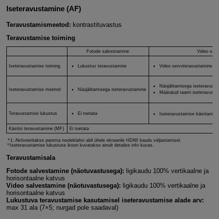
Iseteravustamine (AF)
Teravustamismeetod:
kontrastituvastus
Teravustamise toiming
Fotode salvestamine
Video salv
Iseteravustamise toiming
Lukustuv teravustamine
Video servoteravustamine
Näojälitamisega iseteravust
Iseteravustamise meetod
Näojälitamisega iseteravustamine
Määratud raami iseteravusta
Teravustamise lukustus
Ei toetata
Iseteravustamise käivitamis
Käsitsi teravustamine (MF)
Ei toetata
1: Aktiveeritakse parema nooleklahvi abil ühele ekraanile HDMI kaudu väljastamisel.
Iseteravustamise lukustuse ikoon kuvatakse ainult detailse info kuvas.
Teravustamisala
Fotode salvestamine (näotuvastusega):
ligikaudu 100% vertikaalne ja
horisontaalne katvus
Video salvestamine (näotuvastusega):
ligikaudu 100% vertikaalne ja
horisontaalne katvus
Lukustuva teravustamise kasutamisel iseteravustamise alade arv:
max 31 ala (7×5; nurgad pole saadaval)