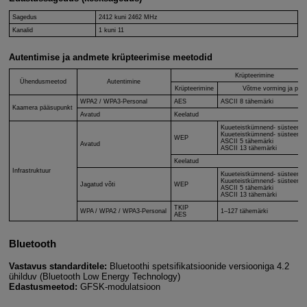
Sagedus
2412 kuni 2462 MHz
Kanalid
1 kuni 11
Autentimise ja andmete krüpteerimise meetodid
Krüpteerimine
Ühendusmeetod
Autentimine
Krüpteerimine
Võtme vorming ja pikk
WPA2
/
WPA3-Personal
AES
ASCII 8 tähemärki
Kaamera pääsupunkt
Avatud
Keelatud
Kuueteistkümnend- süsteemis
Kuueteistkümnend- süsteemis
WEP
ASCII 5 tähemärki
Avatud
ASCII 13 tähemärki
Keelatud
Infrastruktuur
Kuueteistkümnend- süsteemis
Kuueteistkümnend- süsteemis
Jagatud võti
WEP
ASCII 5 tähemärki
ASCII 13 tähemärki
TKIP
WPA
/
WPA2
/
WPA3-Personal
1–127 tähemärki
AES
Bluetooth
Vastavus standarditele:
Bluetoothi spetsifikatsioonide versiooniga 4.2
ühilduv (Bluetooth Low Energy Technology)
Edastusmeetod:
GFSK-modulatsioon