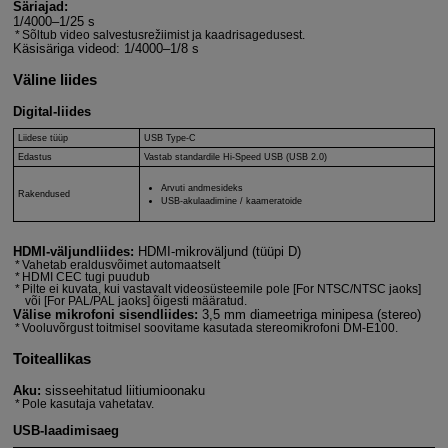
Säriajad:
1/4000–1/25 s
Sõltub video salvestusrežiimist ja kaadrisagedusest.
Käsisäriga videod: 1/4000–1/8 s
Väline liides
Digital-liides
Liidese tüüp
USB Type-C
Edastus
Vastab standardile Hi-Speed USB (USB 2.0)
Arvuti andmesideks
Rakendused
USB-akulaadimine / kaameratoide
HDMI-väljundliides:
HDMI-mikroväljund (tüüpi D)
Vahetab eraldusvõimet automaatselt
HDMI CEC tugi puudub
Pilte ei kuvata, kui vastavalt videosüsteemile pole [For NTSC/NTSC jaoks]
või [For PAL/PAL jaoks] õigesti määratud.
Välise mikrofoni sisendliides:
3,5 mm diameetriga minipesa (stereo)
Vooluvõrgust toitmisel soovitame kasutada stereomikrofoni DM-E100.
Toiteallikas
Aku:
sisseehitatud liitiumioonaku
Pole kasutaja vahetatav.
USB-laadimisaeg