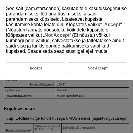
See sait (cam.start.canon) kasutab teie kasutuskogemuse
parandamiseks, töö analüüsimiseks ja saidi
parandamiseks küpsiseid. Lisateavet küpsiste
kasutamise kohta leiate
siit
. Klõpsates valikut „
Accept
“
D250-103
(Nõustun) annate nõusoleku kõikidele küpsistele.
Klõpsates valikut „
Not Accept
“ (Ei nõustu) või kui
Tehnilised andmed
kumbagi pole valitud, salvestatakse ja talletatakse ainult
saidi sisu ja funktsioonide pakkumiseks vajalikud
küpsised. Saade seda seadistust igal ajal muuta.
Objektiiv
Video salvestamisel
6,6 mm (ligikaudu 19 mm vaste, 35 mm formaadi vaste)
(Full HD, 16:9)
Fookuskaugus
Accept
Not Accept
Fotode pildistamisel
6,6 mm (ligikaudu 18 mm vaste, 35 mm formaadi vaste)
Video salvestamisel
97,5°
(Full HD, 16:9)
Vaatenurk
Fotode pildistamisel
100,2°
Optiline suum
Puudub
Teravustamisvahemik
0,05 m kuni lõpmatus
Kujutisesensor
Tüüp:
1-tolline kõrge tundlikkusega CMOS-sensor (tagantvalgustusega)
Video salvestamisel
Ligikaudu 13,1 megapikslit
(Full HD, 16:9)
1
Efektiivseid piksleid*