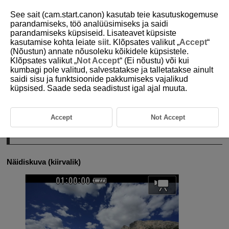
See sait (cam.start.canon) kasutab teie kasutuskogemuse
parandamiseks, töö analüüsimiseks ja saidi
parandamiseks küpsiseid. Lisateavet küpsiste
kasutamise kohta leiate
siit
. Klõpsates valikut „
Accept
“
D250-020
(Nõustun) annate nõusoleku kõikidele küpsistele.
Klõpsates valikut „
Not Accept
“ (Ei nõustu) või kui
Puuteekraani toimingud
kumbagi pole valitud, salvestatakse ja talletatakse ainult
saidi sisu ja funktsioonide pakkumiseks vajalikud
küpsised. Saade seda seadistust igal ajal muuta.
Puudutamine
Lohistamine
Accept
Not Accept
Puudutamine
Näidiskuva (kiirvalik)