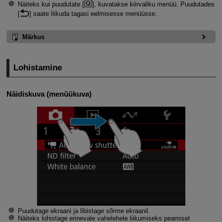
Näiteks kui puudutate [
], kuvatakse kiirvaliku menüü. Puudutades
[
] saate liikuda tagasi eelmisesse menüüsse.
Märkus
Lohistamine
Näidiskuva (menüükuva)
Puudutage ekraani ja libistage sõrme ekraanil.
Näiteks lohistage erinevale vahelehele liikumiseks peamisel