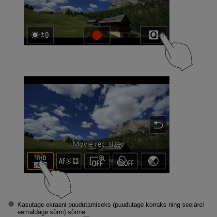
Kasutage ekraani puudutamiseks (puudutage korraks ning seejärel
eemaldage sõrm) sõrme.