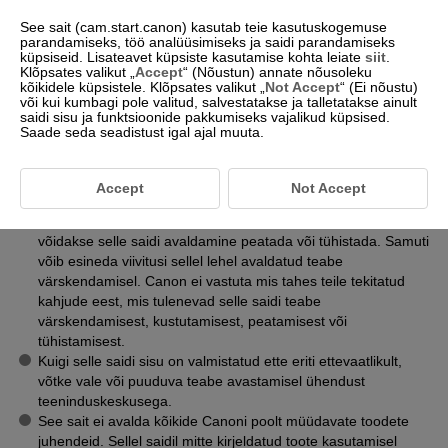
See sait (cam.start.canon) kasutab teie kasutuskogemuse
parandamiseks, töö analüüsimiseks ja saidi parandamiseks
küpsiseid. Lisateavet küpsiste kasutamise kohta leiate
siit
.
Klõpsates valikut „
Accept
“ (Nõustun) annate nõusoleku
kõikidele küpsistele. Klõpsates valikut „
Not Accept
“ (Ei nõustu)
Veebisaidi teave
või kui kumbagi pole valitud, salvestatakse ja talletatakse ainult
saidi sisu ja funktsioonide pakkumiseks vajalikud küpsised.
Saade seda seadistust igal ajal muuta.
Sellel saidil avaldatud mis tahes teksti, foto või pildi tervenisti
või osaliselt paljundamine, muutmine või kopeerimine on
keelatud.
Accept
Not Accept
Üldiselt võib Canon värskendada või kustutada sellel saidil
avaldatud teavet ilma teid eelnevalt teavitamata. Lisaks
võidakse selle saidi avaldamine peatada või tühistada. Samuti
võib esineda viivitusi sellel lehel avaldatud teabe
värskendamisel. Canon ei vastuta mis tahes teile tekitatud
kahjude eest, mis tulenevad selle saidi teabe
värskendamisest, kustutamisest, peatamisest või
tühistamisest.
Kuigi selle saidi sisu on valmistatud ette eriti ettevaatlikult,
võtke vale või puuduva teabe avastamisel ühendust
teeninduskeskusega.
See sait ei avalda kõikide Canoni poolt müüdavate toodete
juhendeid. Sellel saidil mitte kirjeldatud toote kasutamisel