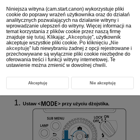
Niniejsza witryna (cam.start.canon) wykorzystuje pliki
cookie do poprawy wrażeń użytkownika oraz do działań
analitycznych pozwalających na działanie witryny i
wprowadzanie ulepszeń do witryny. Więcej informacji na
D255-038
temat korzystania z plików cookie przez naszą firmę
znajduje się
tutaj
. Klikając „
Akceptuję
”, użytkownik
Fotografowanie z wieloma
akceptuje wszystkie pliki cookie. Po kliknięciu „
Nie
bezprzewodowymi lampami
akceptuję
” lub niewybraniu żadnej z opcji rejestrowane i
błyskowymi z proporcją błysku
przechowywane są wyłącznie pliki cookie niezbędne do
oferowania treści i funkcji witryny internetowej. Te
ustawienie można zmienić w dowolnej chwili.
W tej części opisano bezprzewodowe fotografowanie z wieloma
bezprzewodowymi lampami błyskowymi w trybie błysku ręcznego. Dla
każdej grupy błysków efekt lampy można ustawić w zakresie 1/1 (pełna
moc) do 1/1024 mocy, w przedziałach co 1/3 stopnia. Wszystkie
Akceptuję
Nie akceptuję
ustawienia konfiguruje się w nadajniku.
Ustaw
przy użyciu dżojstika.