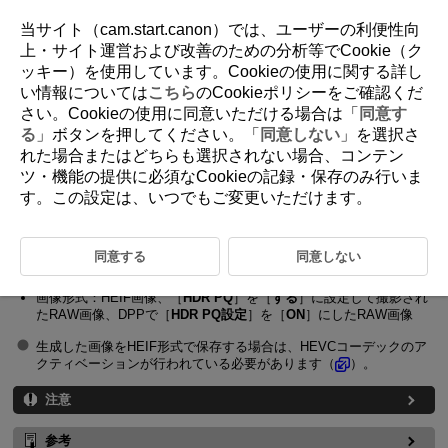
当サイト（cam.start.canon）では、ユーザーの利便性向
上・サイト運営および改善のための分析等でCookie（ク
ッキー）を使用しています。Cookieの使用に関する詳し
D233-044
い情報については
こちら
のCookieポリシーをご確認くだ
さい。Cookieの使用に同意いただける場合は「
同意す
PQ規格に準拠したHDR画像の生成
る
」ボタンを押してください。「
同意しない
」を選択さ
れた場合またはどちらも選択されない場合、コンテン
ツ・機能の提供に必須なCookieの記録・保存のみ行いま
下記の条件の画像を3枚使用して、白とびや黒つぶれが緩和された、PQ
規格に準拠したHDR画像を生成することができます。
す。この設定は、いつでもご変更いただけます。
対象カメラ：
EOS R1
、
EOS R3
、
EOS R5 Mark II
、
EOS R6 Mark III
、
EOS R6 Mark II
、
EOS R6 V
、
EOS R7
、
同意する
同意しない
EOS R8
、
EOS R10
、
EOS R50
、
EOS R50 V
、
PowerShot V1
、
EOS C50
画像形式：HEIF画像、［
HDR PQ
］を［
する
］に設定して撮影され
たRAW画像、DPPで［
HDR PQ設定
］を［
ON
］にしたRAW画像
生成した画像をHEIF形式で保存する場合は、HEVCコーデックのア
クティベーションが行われている必要があります（
）。
注意
参考