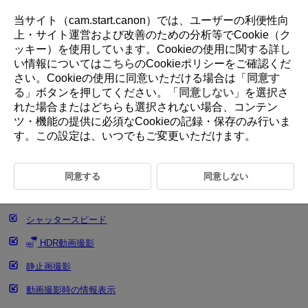
当サイト（cam.start.canon）では、ユーザーの利便性向
上・サイト運営および改善のための分析等でCookie（ク
ッキー）を使用しています。Cookieの使用に関する詳し
D185-105
い情報については
こちら
のCookieポリシーをご確認くだ
さい。Cookieの使用に同意いただける場合は「
同意す
動画撮影
る
」ボタンを押してください。「
同意しない
」を選択さ
れた場合またはどちらも選択されない場合、コンテン
ツ・機能の提供に必須なCookieの記録・保存のみ行いま
動画自動露出撮影
す。この設定は、いつでもご変更いただけます。
［
］モード時のISO感度
動画マニュアル露出撮影
同意する
同意しない
［
］モード時のISO感度
シャッタースピード
HDR動画撮影
静止画撮影
動画撮影時の情報表示