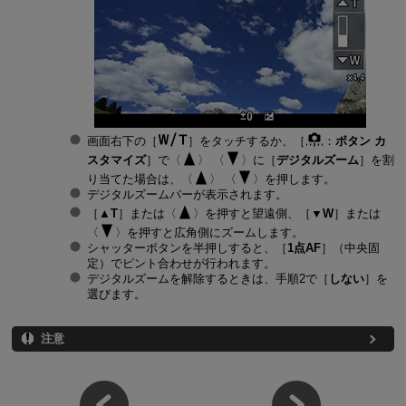
画面右下の［
］をタッチするか、［
：
ボタン カ
スタマイズ
］で
に［
デジタルズーム
］を割
り当てた場合は、
を押します。
デジタルズームバーが表示されます。
［
▲T
］または
を押すと望遠側、［
▼W
］または
を押すと広角側にズームします。
シャッターボタンを半押しすると、［
1点AF
］（中央固
定）でピント合わせが行われます。
デジタルズームを解除するときは、手順2で［
しない
］を
選びます。
注意