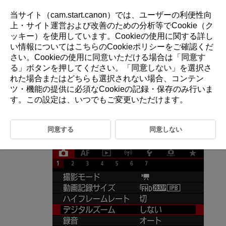
当サイト（cam.start.canon）では、ユーザーの利便性向
上・サイト運営および改善のための分析等でCookie（ク
ッキー）を使用しています。Cookieの使用に関する詳し
D185-108
い情報については
こちら
のCookieポリシーをご確認くだ
さい。Cookieの使用に同意いただける場合は「
同意す
デジタルズーム
る
」ボタンを押してください。「
同意しない
」を選択さ
れた場合またはどちらも選択されない場合、コンテン
ツ・機能の提供に必須なCookieの記録・保存のみ行いま
記録サイズが［
］／［
］（NTSC）、または［
す。この設定は、いつでもご変更いただけます。
］（PAL）のときに、デジタルズームで約1～10倍の望遠撮影がで
きます。
同意する
同意しない
［
：
デジタルズーム
］を選ぶ