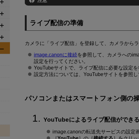
注意
ライブ配信の準備
カメラに「
ライブ配信
」を登録して、カメラからラ
image.canonに接続
を参照して、カメラへのima
設定を行ってください。
YouTubeサイトで、ライブ配信に必要な設定
設定方法については、YouTubeサイトを参照
パソコンまたはスマートフォン側の
YouTubeによるライブ配信ができ
image.canonの転送先サービスの設
［
YouTube
］の［
接続する
］をクリッ