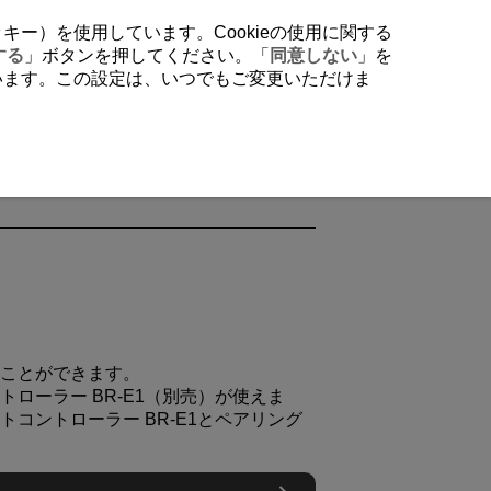
クッキー）を使用しています。Cookieの使用に関する
する
」ボタンを押してください。「
同意しない
」を
行います。この設定は、いつでもご変更いただけま
ことができます。
ントローラー
BR-E1
（別売）が使えま
ートコントローラー
BR-E1
とペアリング