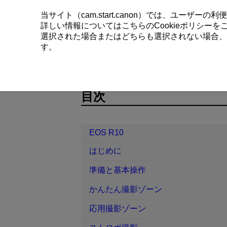
当サイト（cam.start.canon）では、ユーザ
詳しい情報については
こちら
のCookieポリシー
選択された場合またはどちらも選択されない場合、
す。
EOS R10
無線通信機能
映像を
D185-177
目次
EOS R10
はじめに
準備と基本操作
かんたん撮影ゾーン
応用撮影ゾーン