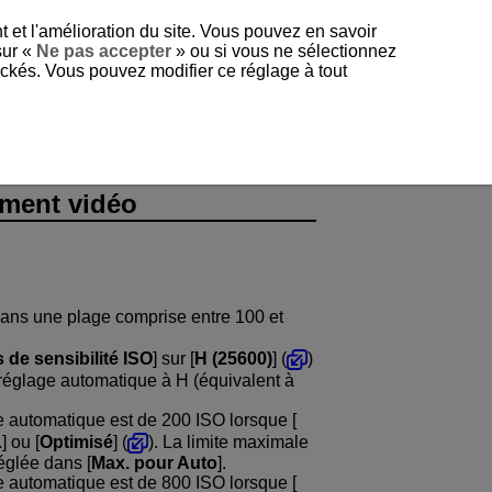
t et l'amélioration du site. Vous pouvez en savoir
sur «
Ne pas accepter
» ou si vous ne sélectionnez
tockés. Vous pouvez modifier ce réglage à tout
ement vidéo
dans une plage comprise entre 100 et
 de sensibilité ISO
] sur [
H (25600)
] (
)
 réglage automatique à H (équivalent à
e automatique est de 200 ISO lorsque [
.
] ou [
Optimisé
] (
). La limite maximale
églée dans [
Max. pour Auto
].
e automatique est de 800 ISO lorsque [