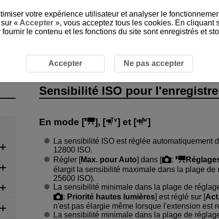
timiser votre expérience utilisateur et analyser le fonctionnemen
 sur «
Accepter
», vous acceptez tous les cookies. En cliquant 
ournir le contenu et les fonctions du site sont enregistrés et s
ISO pour l’enregistrement vidéo
Accepter
Ne pas accepter
Sensibilité ISO pour l'enregistr
En mode [
], [
] et [
]
La sensibilité ISO est réglée automatiquement 
12800 ISO.
Régler [
Max. pour Auto
] dans [
:
Réglages
élargit la sensibilité maximale dans la plage de
25600 ISO).
La sensibilité minimale dans la plage de réglag
:
Priorité hautes lumières
] est réglé sur [
Act
n'est pas élargie même lorsque l'extension est r
La sensibilité minimale dans la plage de réglag