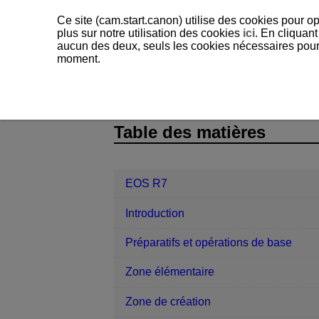
Ce site (cam.start.canon) utilise des cookies pour op
plus sur notre utilisation des cookies
ici
. En cliquant
aucun des deux, seuls les cookies nécessaires pour f
moment.
EOS R7
Référence
Sensibilité 
D180-243
Table des matières
EOS R7
Introduction
Préparatifs et opérations de base
Zone élémentaire
Zone de création