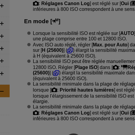
:
Réglages Canon Log
] est réglé sur [
Oui (
inférieures à 800 ISO correspondent à une sensib
En mode [
]
Lorsque la sensibilité ISO est réglée sur [
AUTO
une plage comprise entre 100 et 12800 ISO.
Avec ISO auto réglé, régler [
Max. pour Auto
] d
sur [
H (25600)
] (
) élargit la sensibilité maxi
à H (équivalent à 25600 ISO).
La sensibilité ISO peut être réglée manuelleme
12800 ISO. Régler [
Plage ISO
] dans [
:
Rég
(25600)
] (
) élargit la sensibilité maximale d
(équivalent à 25600 ISO).
La sensibilité minimale dans la plage de régla
lorsque [
:
Priorité hautes lumières
] est réglé
lorsque l'élargissement de la sensibilité ISO est
élargie.
La sensibilité minimale dans la plage de réglag
:
Réglages Canon Log
] est réglé sur [
Oui (
inférieures à 800 ISO correspondent à une sensib