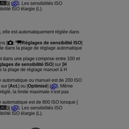
)
] (
). Les sensibilités ISO
ilité ISO élargie (L).
], elle est automatiquement réglée dans
ans [
:
Réglages de sensibilité ISO
]
male dans la plage de réglage automatique
nt dans une plage comprise entre 100 et
lages de sensibilité ISO
] sur [
H
ans la plage de réglage manuel à H
ge automatique ou manuel est de 200 ISO
 sur [
Act.
] ou [
Optimisé
] (
). Même
 réglé, la limite maximale n'est pas
e automatique est de 800 ISO lorsque [
)
] (
). Les sensibilités ISO
ilité ISO élargie (L).