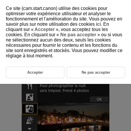
Ce site (cam.start.canon) utilise des cookies pour
optimiser votre expérience utilisateur et analyser le
fonctionnement et l'amélioration du site. Vous pouvez en
savoir plus sur notre utilisation des cookies
ici
. En
D180-040
cliquant sur «
Accepter
», vous acceptez tous les
cookies. En cliquant sur «
Ne pas accepter
» ou si vous
Mode Scène de nuit à main levée
ne sélectionnez aucun des deux, seuls les cookies
nécessaires pour fournir le contenu et les fonctions du
site sont enregistrés et stockés. Vous pouvez modifier ce
Le mode [
] (
Scène nuit main levée
) permet la prise de vue à main
réglage à tout moment.
levée pour des scènes de nuit. Dans ce mode de prise de vue, quatre
photos sont prises à la suite pour chaque image, et l'image obtenue
avec un flou de bougé minime est enregistrée.
Accepter
Ne pas accepter