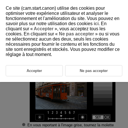
Ce site (cam.start.canon) utilise des cookies pour
optimiser votre expérience utilisateur et analyser le
fonctionnement et l'amélioration du site. Vous pouvez en
savoir plus sur notre utilisation des cookies
ici
. En
D180-216
cliquant sur «
Accepter
», vous acceptez tous les
cookies. En cliquant sur «
Ne pas accepter
» ou si vous
Luminosité de l'écran
ne sélectionnez aucun des deux, seuls les cookies
nécessaires pour fournir le contenu et les fonctions du
site sont enregistrés et stockés. Vous pouvez modifier ce
Sélectionnez [
:
Luminosité de l'écran
] (
).
réglage à tout moment.
Effectuez le réglage.
Accepter
Ne pas accepter
En vous reportant à l'image grise, tournez la molette