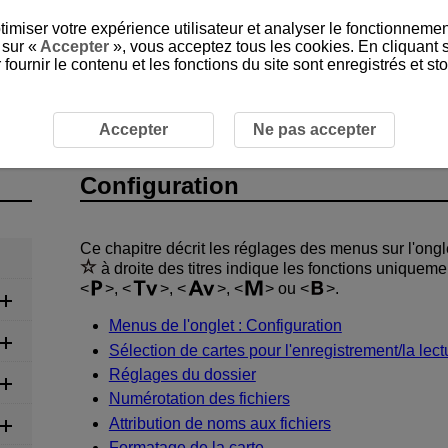
timiser votre expérience utilisateur et analyser le fonctionnemen
 sur «
Accepter
», vous acceptez tous les cookies. En cliquant 
ournir le contenu et les fonctions du site sont enregistrés et s
Accepter
Ne pas accepter
Configuration
Ce chapitre décrit les réglages des menus sur l'ongle
à droite des titres indique les fonctions unique
,
,
,
ou
.
Menus de l'onglet : Configuration
Sélection de cartes pour l'enregistrement/la lect
Réglages du dossier
Numérotation des fichiers
Attribution de noms aux fichiers
Formatage de la carte