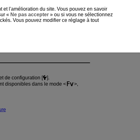
t et l'amélioration du site. Vous pouvez en savoir
sur «
Ne pas accepter
» ou si vous ne sélectionnez
tockés. Vous pouvez modifier ce réglage à tout
t de configuration [
].
ment disponibles dans le mode
,
ure