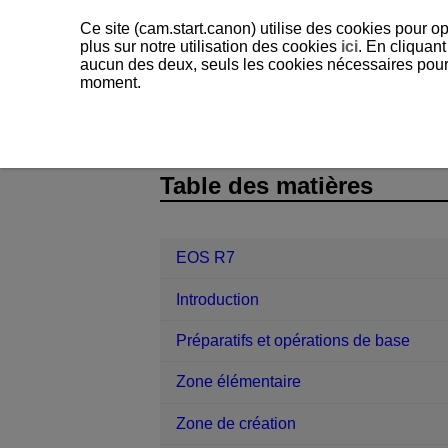
Ce site (cam.start.canon) utilise des cookies pour op
plus sur notre utilisation des cookies
ici
. En cliquant
aucun des deux, seuls les cookies nécessaires pour f
moment.
EOS R7
Configuration
D180-197
Table des matières
EOS R7
Introduction
Préparatifs et opérations de base
Zone élémentaire
Zone de création