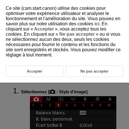
Ce site (cam.start.canon) utilise des cookies pour
optimiser votre expérience utilisateur et analyser le
fonctionnement et l'amélioration du site. Vous pouvez en
savoir plus sur notre utilisation des cookies
ici
. En
D180-074
cliquant sur «
Accepter
», vous acceptez tous les
cookies. En cliquant sur «
Ne pas accepter
» ou si vous
Enregistrement du style d'image
ne sélectionnez aucun des deux, seuls les cookies
nécessaires pour fournir le contenu et les fonctions du
site sont enregistrés et stockés. Vous pouvez modifier ce
Vous pouvez sélectionner un style d'image de base tel que [
Portrait
] ou
[
Paysage
], l'ajuster à votre guise et l'enregistrer sous [
Déf. ut. 1
] à [
Déf.
réglage à tout moment.
ut. 3
]. Pratique lors de la création de plusieurs styles d'image avec des
réglages différents.
Les styles d'image que vous avez enregistrés sur l'appareil photo au
Accepter
Ne pas accepter
moyen d'EOS Utility (logiciel EOS,
) peuvent également être modifiés
ici.
Sélectionnez [
:
Style d'image
].