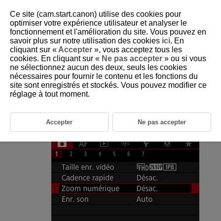
Ce site (cam.start.canon) utilise des cookies pour
optimiser votre expérience utilisateur et analyser le
fonctionnement et l'amélioration du site. Vous pouvez en
savoir plus sur notre utilisation des cookies
ici
. En
D180-107
cliquant sur «
Accepter
», vous acceptez tous les
cookies. En cliquant sur «
Ne pas accepter
» ou si vous
Zoom numérique
ne sélectionnez aucun des deux, seuls les cookies
nécessaires pour fournir le contenu et les fonctions du
site sont enregistrés et stockés. Vous pouvez modifier ce
Avec la taille d'enregistrement réglé sur [
]/[
] (NTSC)
réglage à tout moment.
ou [
] (PAL), vous pouvez photographier avec un zoom
numérique d'environ 1–10×.
Accepter
Ne pas accepter
Sélectionnez [
:
Zoom numérique
].