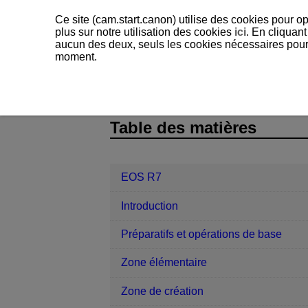
Ce site (cam.start.canon) utilise des cookies pour op
plus sur notre utilisation des cookies
ici
. En cliquant
aucun des deux, seuls les cookies nécessaires pour f
moment.
EOS R7
Référence
Codes d’err
D180-242
Table des matières
EOS R7
Introduction
Préparatifs et opérations de base
Zone élémentaire
Zone de création