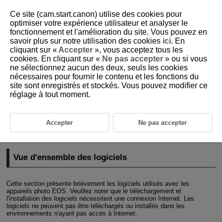
Ce site (cam.start.canon) utilise des cookies pour
optimiser votre expérience utilisateur et analyser le
fonctionnement et l'amélioration du site. Vous pouvez en
savoir plus sur notre utilisation des cookies
ici
. En
D180-012
cliquant sur «
Accepter
», vous acceptez tous les
cookies. En cliquant sur «
Ne pas accepter
» ou si vous
Logiciels
ne sélectionnez aucun des deux, seuls les cookies
nécessaires pour fournir le contenu et les fonctions du
site sont enregistrés et stockés. Vous pouvez modifier ce
Vue d'ensemble des logiciels
réglage à tout moment.
Téléchargement et installation du logiciel EOS ou d'autres logiciels
exclusifs
Accepter
Ne pas accepter
Modes d'emploi des logiciels
Vue d'ensemble des logiciels
Cette section présente brièvement les logiciels utilisés avec les
appareils photo EOS. Veuillez noter que le téléchargement et
l'installation des logiciels nécessitent une connexion Internet. Les
logiciels ne peuvent pas être téléchargés ou installés dans les
environnements n'ayant pas accès à Internet.