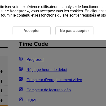
timiser votre expérience utilisateur et analyser le fonctionnemen
 sur «
Accepter
», vous acceptez tous les cookies. En cliquant 
ournir le contenu et les fonctions du site sont enregistrés et s
ment vidéo
Enregistrement vidéo
Time Code
Accepter
Ne pas accepter
Time Code
Progressif
Réglage heure de début
Compteur d'enregistrement vidéo
Compteur de lecture vidéo
HDMI