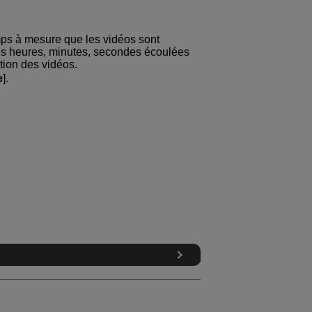
mps à mesure que les vidéos sont
les heures, minutes, secondes écoulées
ition des vidéos.
e
].