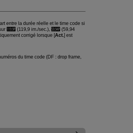
 entre la durée réelle et le time code si
sur
(119,9 im./sec.),
(59,94
tiquement corrigé lorsque [
Act.
] est
numéros du time code (DF : drop frame,