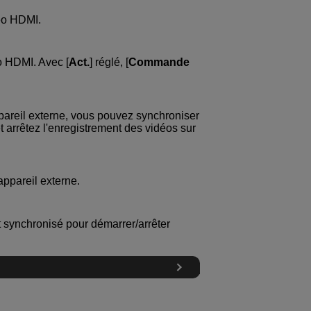
déo HDMI.
o HDMI. Avec [
Act.
] réglé, [
Commande
pareil externe, vous pouvez synchroniser
 arrêtez l'enregistrement des vidéos sur
appareil externe.
t synchronisé pour démarrer/arrêter