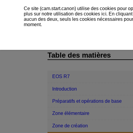
Ce site (cam.start.canon) utilise des cookies pour op
plus sur notre utilisation des cookies
ici
. En cliquant
aucun des deux, seuls les cookies nécessaires pour f
moment.
EOS R7
Prise de vue et enregistre
D180-117
Table des matières
EOS R7
Introduction
Préparatifs et opérations de base
Zone élémentaire
Zone de création