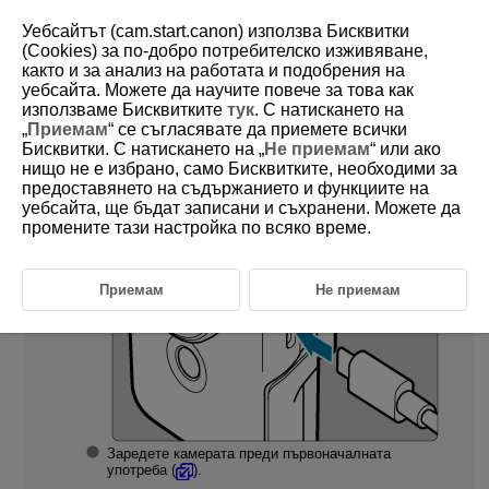
Уебсайтът (cam.start.canon) използва Бисквитки
(Cookies) за по-добро потребителско изживяване,
както и за анализ на работата и подобрения на
уебсайта. Можете да научите повече за това как
D250-005
използваме Бисквитките
тук
. С натискането на
„
Приемам
“ се съгласявате да приемете всички
Подготовка
Бисквитки. С натискането на „
Не приемам
“ или ако
нищо не е избрано, само Бисквитките, необходими за
предоставянето на съдържанието и функциите на
уебсайта, ще бъдат записани и съхранени. Можете да
Заредете камерата (
).
промените тази настройка по всяко време.
Приемам
Не приемам
Заредете камерата преди първоначалната
употреба (
).