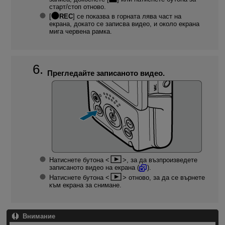
старт/стоп отново.
[
REC
] се показва в горната лява част на
екрана, докато се записва видео, и около екрана
мига червена рамка.
Прегледайте записаното видео.
Натиснете бутона
, за да възпроизведете
записаното видео на екрана (
).
Натиснете бутона
отново, за да се върнете
към екрана за снимане.
Внимание