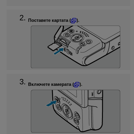
Поставете картата (
).
Включете камерата (
).