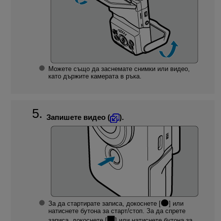
Можете също да заснемате снимки или видео,
като държите камерата в ръка.
Запишете видео (
).
За да стартирате записа, докоснете [
] или
натиснете бутона за старт/стоп. За да спрете
записа, докоснете [
] или натиснете бутона за