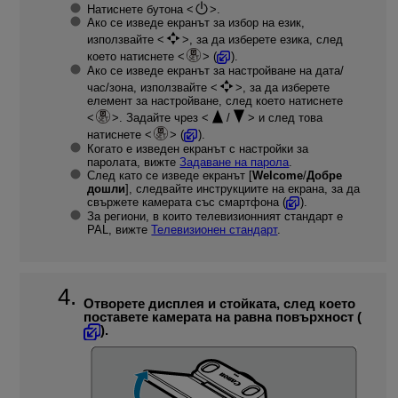
Натиснете бутона
.
Ако се изведе екранът за избор на език,
използвайте
, за да изберете езика, след
което натиснете
(
).
Ако се изведе екранът за настройване на дата/
час/зона, използвайте
, за да изберете
елемент за настройване, след което натиснете
. Задайте чрез
/
и след това
натиснете
(
).
Когато е изведен екранът с настройки за
паролата, вижте
Задаване на парола
.
След като се изведе екранът [
Welcome
/
Добре
дошли
], следвайте инструкциите на екрана, за да
свържете камерата със смартфона (
).
За региони, в които телевизионният стандарт е
PAL, вижте
Телевизионен стандарт
.
Отворете дисплея и стойката, след което
поставете камерата на равна повърхност (
).