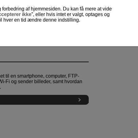
og forbedring af hjemmesiden. Du kan få mere at vide
cepterer ikke
”, eller hvis intet er valgt, optages og
 hver en tid ændre denne indstilling.
aet til en smartphone, computer, FTP-
Wi-Fi
og sender billeder, samt hvordan
.