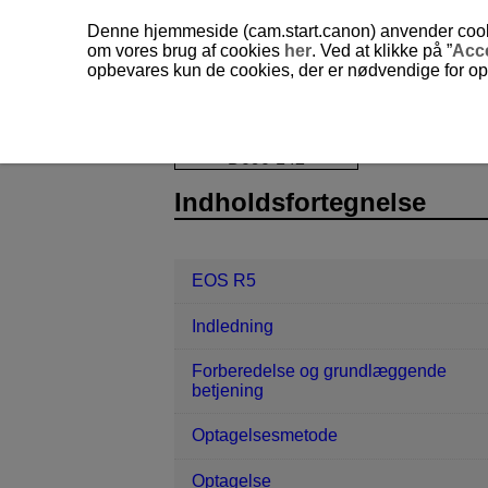
Denne hjemmeside (cam.start.canon) anvender cookies
om vores brug af cookies
her
. Ved at klikke på ”
Acc
opbevares kun de cookies, der er nødvendige for opr
EOS R5
Trådløse funktioner
D090-142
Indholdsfortegnelse
EOS R5
Indledning
Forberedelse og grundlæggende
betjening
Optagelsesmetode
Optagelse