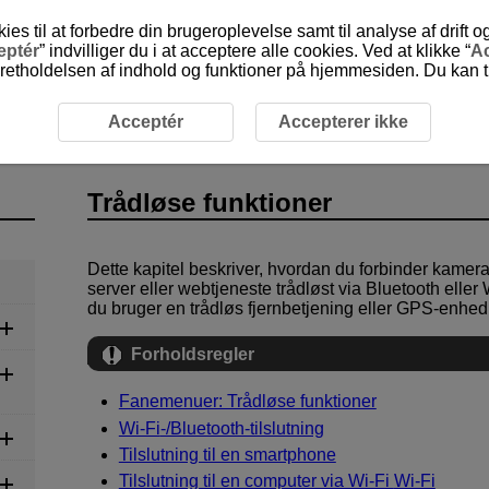
 til at forbedre din brugeroplevelse samt til analyse af drift 
eptér
” indvilliger du i at acceptere alle cookies. Ved at klikke “
Ac
etholdelsen af indhold og funktioner på hjemmesiden. Du kan til
Acceptér
Accepterer ikke
Trådløse funktioner
Dette kapitel beskriver, hvordan du forbinder kamer
server eller webtjeneste trådløst via Bluetooth eller
du bruger en trådløs fjernbetjening eller GPS-enhed
Forholdsregler
Fanemenuer: Trådløse funktioner
Wi-Fi
-/Bluetooth-tilslutning
Tilslutning til en smartphone
Tilslutning til en computer via Wi-Fi
Wi-Fi