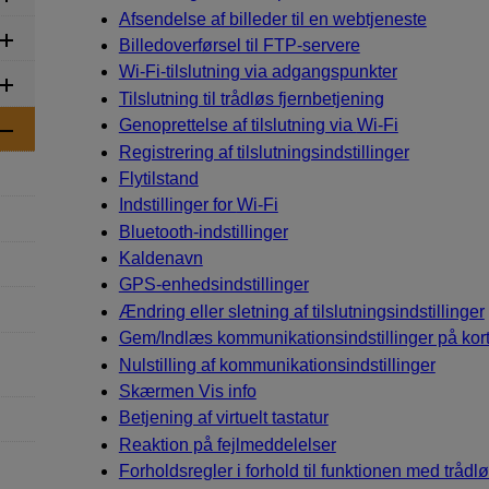
Afsendelse af billeder til en webtjeneste
Billedoverførsel til FTP-servere
Wi-Fi
-tilslutning via adgangspunkter
Tilslutning til trådløs fjernbetjening
Genoprettelse af tilslutning via
Wi-Fi
Registrering af tilslutningsindstillinger
Flytilstand
Indstillinger for
Wi-Fi
Bluetooth-indstillinger
Kaldenavn
GPS-enhedsindstillinger
Ændring eller sletning af tilslutningsindstillinger
Gem/Indlæs kommunikationsindstillinger på kor
Nulstilling af kommunikationsindstillinger
Skærmen Vis info
Betjening af virtuelt tastatur
Reaktion på fejlmeddelelser
Forholdsregler i forhold til funktionen med trå