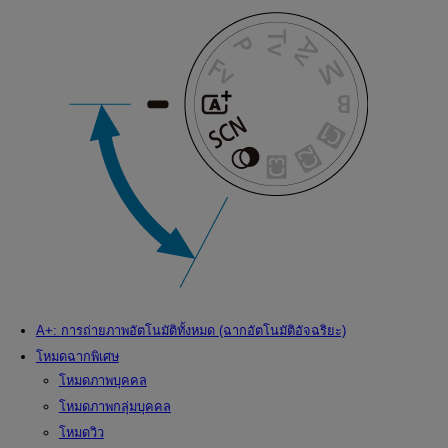
A+: การถ่ายภาพอัตโนมัติทั้งหมด (ฉากอัตโนมัติอัจฉริยะ)
โหมดฉากพิเศษ
โหมดภาพบุคคล
โหมดภาพกลุ่มบุคคล
โหมดวิว