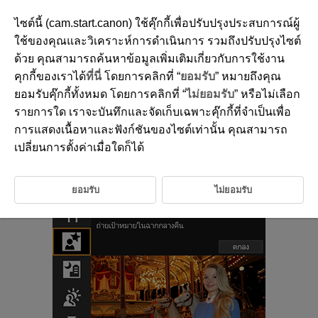
ไซต์นี้ (cam.start.canon) ใช้คุ๊กกี้เพื่อปรับปรุงประสบการณ์ผู้
ใช้ของคุณและวิเคราะห์การดำเนินการ รวมถึงปรับปรุงไซต์
ด้วย คุณสามารถค้นหาข้อมูลเพิ่มเติมเกี่ยวกับการใช้งาน
D180-039
คุกกี้ของเราได้
ที่นี่
โดยการคลิกที่ “
ยอมรับ
” หมายถึงคุณ
โหมดบุคคลกลางคืน
ยอมรับคุ๊กกี้ทั้งหมด โดยการคลิกที่ “
ไม่ยอมรับ
” หรือไม่เลือก
รายการใด เราจะบันทึกและจัดเก็บเฉพาะคุ๊กกี้ที่จำเป็นเพื่อ
การแสดงเนื้อหาและฟังก์ชันของไซต์เท่านั้น คุณสามารถ
ใช้โหมด [
] (
บุคคลกลางคืน
) สำหรับการถ่ายภาพที่สว่างและสวยงามของ
บุคคลโดยมีฉากกลางคืนเป็นพื้นหลัง โปรดทราบว่าการถ่ายภาพในโหมดนี้
ต้อง
เปลี่ยนการตั้งค่าเมื่อใดก็ได้
ใช้ชุดแฟลชภายนอก
แนะนำให้ใช้ขาตั้งกล้อง
ยอมรับ
ไม่ยอมรับ