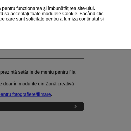
 pentru funcționarea și îmbunătățirea site-ului.
ord să acceptați toate modulele Cookie. Făcând clic
 care sunt solicitate pentru a furniza conținutul și
 prezintă setările de meniu pentru fila
ile doar în modurile din Zonă creativă
ntru fotografiere/filmare
.