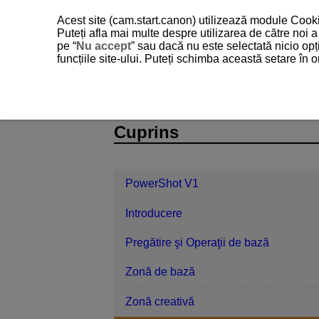
Acest site (cam.start.canon) utilizează module Cookie
Puteți afla mai multe despre utilizarea de către noi
pe “
Nu accept
” sau dacă nu este selectată nicio opț
funcțiile site-ului. Puteți schimba această setare în
PowerShot V1
Fotografiere şi filmar
D292-038
Cuprins
PowerShot V1
Introducere
Pregătire şi Operaţii de bază
Zonă de bază
Zonă creativă