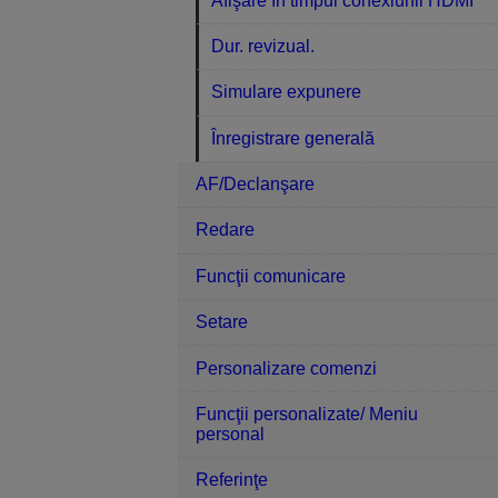
Afişare în timpul conexiunii HDMI
Dur. revizual.
Simulare expunere
Înregistrare generală
AF/Declanşare
Redare
Funcţii comunicare
Setare
Personalizare comenzi
Funcţii personalizate/ Meniu
personal
Referinţe