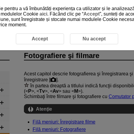
 pentru a vă îmbunătăți experiența ca utilizator și le analizează
 a modulelor Cookie
aici
. Făcând clic pe “
Accept
”, sunteți de ac
iune, sunt înregistrate și stocate numai modulele Cookie necesare
 orice moment.
e
Accept
Nu accept
Fotografiere şi filmare
Acest capitol descrie fotografierea şi înregistrarea şi
înregistrare [
].
în partea dreaptă a titlului indică funcţii disponib
(
P
,
Tv
,
Av
sau
M
).
Schimbaţi între filmare şi fotografiere cu
Comutator pe
Atenţie
Filă meniuri: Înregistrare filme
Filă meniuri: Fotografiere