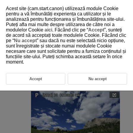
Acest site (cam.start.canon) utilizează module Cookie
pentru a vă îmbunătăți experiența ca utilizator și le
analizează pentru funcționarea și îmbunătățirea site-ului.
Puteți afla mai multe despre utilizarea de către noi a
D292-056
modulelor Cookie
aici
. Făcând clic pe “
Accept
”, sunteți
de acord să acceptați toate modulele Cookie. Făcând clic
Setări valoare ISO fotografii
pe “
Nu accept
” sau dacă nu este selectată nicio opțiune,
sunt înregistrate și stocate numai modulele Cookie
necesare care sunt solicitate pentru a furniza conținutul și
[
AUTO
] Sensibilitate ISO maximă
funcțiile site-ului. Puteți schimba această setare în orice
Setaţi valoarea ISO în aşa fel încât să se potrivească cu nivelul
moment.
luminozităţii mediului. În modurile din Zona de bază, valoarea ISO este
setată automat.
Accept
Nu accept
Atingeţi afişajul pentru valoarea ISO.