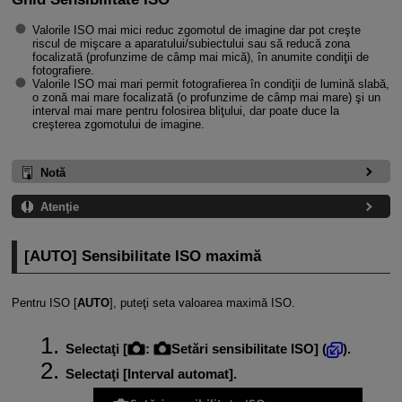
Valorile ISO mai mici reduc zgomotul de imagine dar pot creşte
riscul de mişcare a aparatului/subiectului sau să reducă zona
focalizată (profunzime de câmp mai mică), în anumite condiţii de
fotografiere.
Valorile ISO mai mari permit fotografierea în condiţii de lumină slabă,
o zonă mai mare focalizată (o profunzime de câmp mai mare) şi un
interval mai mare pentru folosirea bliţului, dar poate duce la
creşterea zgomotului de imagine.
Notă
Atenţie
[
AUTO
] Sensibilitate ISO maximă
Pentru ISO [
AUTO
], puteţi seta valoarea maximă ISO.
Selectaţi [
:
Setări sensibilitate ISO
] (
).
Selectaţi [
Interval automat
].