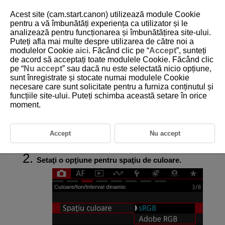
Acest site (cam.start.canon) utilizează module Cookie
pentru a vă îmbunătăți experiența ca utilizator și le
analizează pentru funcționarea și îmbunătățirea site-ului.
Puteți afla mai multe despre utilizarea de către noi a
D292-067
modulelor Cookie
aici
. Făcând clic pe “
Accept
”, sunteți
de acord să acceptați toate modulele Cookie. Făcând clic
Spaţiu culoare
pe “
Nu accept
” sau dacă nu este selectată nicio opțiune,
sunt înregistrate și stocate numai modulele Cookie
necesare care sunt solicitate pentru a furniza conținutul și
Adobe RGB
funcțiile site-ului. Puteți schimba această setare în orice
Gama de culori care pot fi reproduse se numeşte „spaţiu de culoare“.
moment.
Pentru fotografiere normală, se recomandă RGB.
În modurile Zonă de bază, [
sRGB
] este setat automat.
Accept
Nu accept
Selectaţi [
:
Spaţiu culoare
] (
).
Setaţi o opţiune pentru spaţiu de culoare.