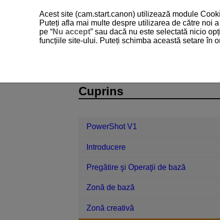
Acest site (cam.start.canon) utilizează module Cookie
Puteți afla mai multe despre utilizarea de către noi
pe “
Nu accept
” sau dacă nu este selectată nicio opț
funcțiile site-ului. Puteți schimba această setare în
PowerShot V1
Fotografiere şi filmar
D292-047
Cuprins
PowerShot V1
Introducere
Pregătire şi Operaţii de bază
Zonă de bază
Zonă creativă