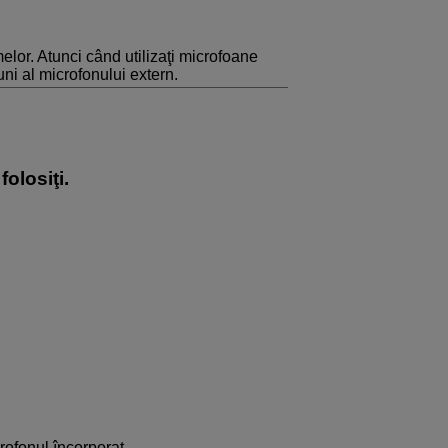
melor. Atunci când utilizaţi microfoane
iuni al microfonului extern.
folosiţi.
rofonul încorporat.