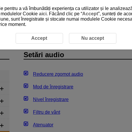
 pentru a vă îmbunătăți experiența ca utilizator și le analizează
 a modulelor Cookie
aici
. Făcând clic pe “
Accept
”, sunteți de ac
iune, sunt înregistrate și stocate numai modulele Cookie necesare
 orice moment.
e
Setări audio
Accept
Nu accept
Setări audio
Reducere zgomot audio
Mod de înregistrare
Nivel înregistrare
Filtru de vânt
Atenuator