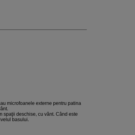
 sau microfoanele externe pentru patina
vânt.
în spaţii deschise, cu vânt. Când este
nivelul basului.