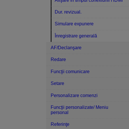
Afişare în timpul conexiunii HDMI
Dur. revizual.
Simulare expunere
Înregistrare generală
AF/Declanşare
Redare
Funcţii comunicare
Setare
Personalizare comenzi
Funcţii personalizate/ Meniu
personal
Referinţe