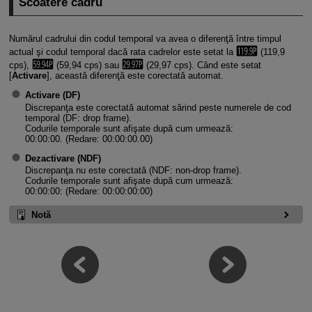
Scoatere cadru
Numărul cadrului din codul temporal va avea o diferenţă între timpul
actual şi codul temporal dacă rata cadrelor este setat la
(119,9
cps),
(59,94 cps) sau
(29,97 cps). Când este setat
[
Activare
], această diferenţă este corectată automat.
Activare
(DF)
Discrepanţa este corectată automat sărind peste numerele de cod
temporal (DF: drop frame).
Codurile temporale sunt afişate după cum urmează:
00:00:00. (Redare: 00:00:00.00)
Dezactivare
(NDF)
Discrepanţa nu este corectată (NDF: non-drop frame).
Codurile temporale sunt afişate după cum urmează:
00:00:00: (Redare: 00:00:00:00)
Notă