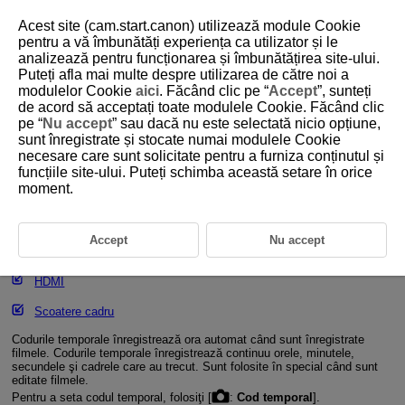
Acest site (cam.start.canon) utilizează module Cookie
pentru a vă îmbunătăți experiența ca utilizator și le
analizează pentru funcționarea și îmbunătățirea site-ului.
Puteți afla mai multe despre utilizarea de către noi a
D292-082
modulelor Cookie
aici
. Făcând clic pe “
Accept
”, sunteți
de acord să acceptați toate modulele Cookie. Făcând clic
Cod temporal
pe “
Nu accept
” sau dacă nu este selectată nicio opțiune,
sunt înregistrate și stocate numai modulele Cookie
necesare care sunt solicitate pentru a furniza conținutul și
Avansare coduri
funcțiile site-ului. Puteți schimba această setare în orice
moment.
Setare timp pornire
Durată înregistrare filme
Accept
Nu accept
Durată redare film
HDMI
Scoatere cadru
Codurile temporale înregistrează ora automat când sunt înregistrate
filmele. Codurile temporale înregistrează continuu orele, minutele,
secundele şi cadrele care au trecut. Sunt folosite în special când sunt
editate filmele.
Pentru a seta codul temporal, folosiţi [
:
Cod temporal
].