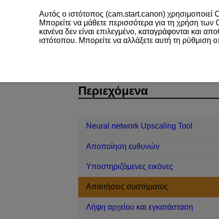
Αυτός ο ιστότοπος (cam.start.canon) χρησιμοποιεί C
Μπορείτε να μάθετε περισσότερα για τη χρήση των
κανένα δεν είναι επιλεγμένο, καταγράφονται και απ
ιστότοπου. Μπορείτε να αλλάξετε αυτή τη ρύθμιση 
Neural network Upscaling Tool
Απαι
D299-004
Περιεχόμενα
Neural network Upscaling Tool
Αποποίηση ευθυνών
Υποστηριζόμενες εικόνες
Απαιτήσεις συστήματος
Λήψη αρχείου και εγκατάσταση