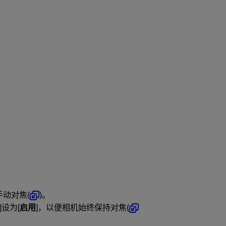
手动对焦(
)。
]设为[
启用
]，以便相机始终保持对焦(