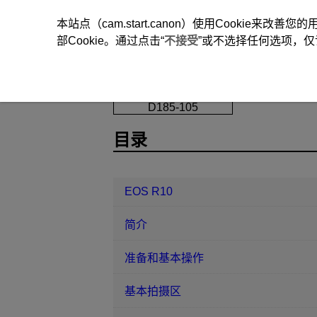
本站点（cam.start.canon）使用Cookie来
部Cookie。通过点击“
不接受
”或不选择任何选项，仅
EOS R10
拍摄和记录
短片记录
D185-105
目录
EOS R10
简介
准备和基本操作
基本拍摄区