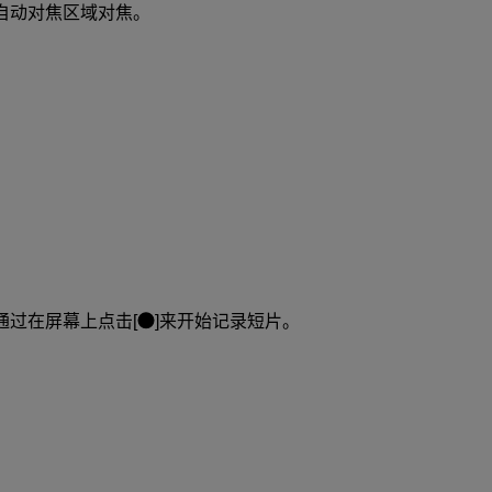
自动对焦区域对焦。
通过在屏幕上点击[
]来开始记录短片。