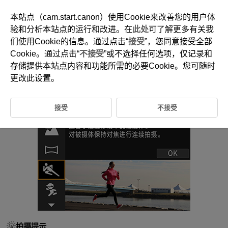
本站点（cam.start.canon）使用Cookie来改善您的用户体
验和分析本站点的运行和改进。在
此处
可了解更多有关我
们使用Cookie的信息。通过点击“
接受
”，您同意接受全部
D185-034
Cookie。通过点击“
不接受
”或不选择任何选项，仅记录和
运动模式
存储提供本站点内容和功能所需的必要Cookie。您可随时
更改此设置。
使用[
] (
运动
)模式拍摄移动被摄体(如奔跑的人或移动的车辆)。
接受
不接受
拍摄提示