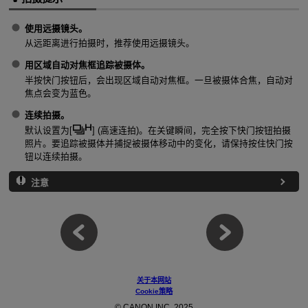
使用远摄镜头。
从远距离进行拍摄时，推荐使用远摄镜头。
用区域自动对焦框追踪被摄体。
半按快门按钮后，会出现区域自动对焦框。一旦被摄体合焦，自动对
焦点会变为蓝色。
连续拍摄。
默认设置为[
] (
高速连拍
)。在关键瞬间，完全按下快门按钮拍摄
照片。要追踪被摄体并捕捉被摄体移动中的变化，请保持按住快门按
钮以连续拍摄。
注意
关于本网站
Cookie策略
© CANON INC. 2025