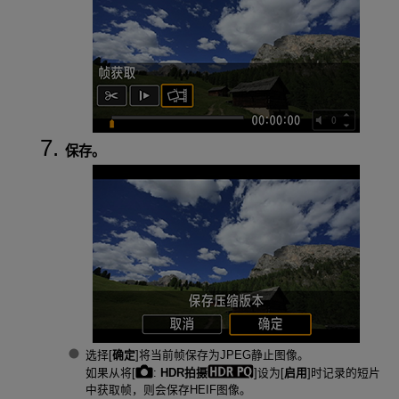
保存。
选择[
确定
]将当前帧保存为JPEG静止图像。
如果从将[
:
HDR拍摄
]设为[
启用
]时记录的短片
中获取帧，则会保存HEIF图像。