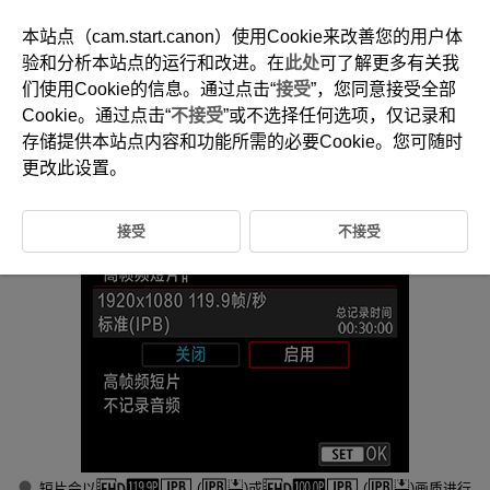
本站点（cam.start.canon）使用Cookie来改善您的用户体
验和分析本站点的运行和改进。在
此处
可了解更多有关我
们使用Cookie的信息。通过点击“
接受
”，您同意接受全部
D185-107
Cookie。通过点击“
不接受
”或不选择任何选项，仅记录和
高帧频
存储提供本站点内容和功能所需的必要Cookie。您可随时
更改此设置。
可以119.9帧/秒或100.0帧/秒的高帧频记录短片。适用于记录要以慢动作
回放的短片。请注意，每个短片的最长记录时间为30分钟。
接受
不接受
短片会以
(
)或
(
)画质进行