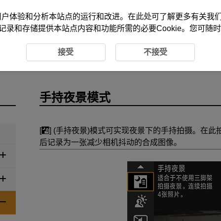
改善您的用户体验和分析本站点的运行和改进。在
此处
可了解更多有关我们使
记录和存储提供本站点内容和功能所需的必要Cookie。您可随
模式
手持夜景模式
接受
不接受
手持夜景模式
[
] (
手持夜景
)模式可实现夜景下的手持拍摄。在此
后记录为一张减少相机抖动的合成图像。