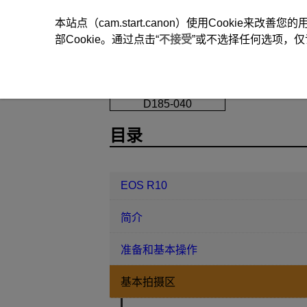
本站点（cam.start.canon）使用Cookie来
部Cookie。通过点击“
不接受
”或不选择任何选项，仅
EOS R10
基本拍摄区
特殊场景
D185-040
目录
EOS R10
简介
准备和基本操作
基本拍摄区