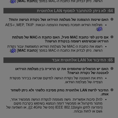
הגישה. ניתן לבדוק את כתובת ה-MAC במסך [
כתובת MAC
] (
).
64:
לא ניתן להתחבר למסוף LAN אלחוטית
האם שיטות ההצפנה של מצלמת הווידאו ושל נקודת הגישה זהות?
מצלמת הווידאו תומכת בשיטות ההצפנה הבאות: WEP, TKIP, ו-AES
).
(
אם סינון לפי כתובת MAC פעיל, האם כתובת ה-MAC של מצלמת
הווידאו שבשימוש רשומה בנקודת הגישה?
רשמו את כתובת ה-MAC של מצלמת הווידאו המשמשת עבור נקודת
הגישה. ניתן לבדוק את כתובת ה-MAC במסך [
כתובת MAC
] (
).
65:
החיבור אל LAN אלחוטית אבד
האם יש מכשולים שחוסמים את קו הראייה בין מצלמת הווידאו
לאנטנה של נקודת הגישה?
הזיזו את האנטנה של נקודת הגישה למיקום שנראה בבירור מנקודת
הצפייה של מצלמת הווידאו.
החיבור לרשת LAN אלחוטית נותק מסיבה כלשהי ולא ניתן לשחזר
אותו.
להלן סיבות אפשריות: גישה מוגזמת לנקודת הגישה ממכשיר אחר,
מתנור מיקרוגל או ממכשיר דומה הנמצא בשימוש בקרבת מקום
(הפרעה לתקן IEEE 802.11b/g/n (פס של 2.4GHz)), או השפעה של
גשם או לחות גבוהה.