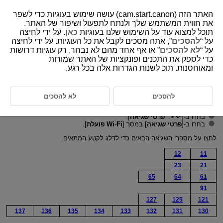
האתר הזה (cam.start.canon) עושה שימוש בעוגיות כדי לשפר
את חווית המשתמש שלך ולנתח לתפעול ושיפור של האתר.
תוכל למצוא עוד על השימוש שלנו בעוגיות
כאן
. על ידי לחיצה
על “
להסכים
”, אתה מסכים לקבל את כל העוגיות. על ידי לחיצה
D250-073
על “
לא להסכים
” או אף אחד מהם לא נבחר, רק עוגיות דרושות
כדי לספק את התכנים ופונקציות של האתר שמורות
תגובה להודעות שגיאה
ומאוחסנות. תוכ לשנות הגדרות אלה בכל רגע.
כאשר מתרחשת שגיאה, הציגו את פרטי השגיאה על ידי ביצוע אחד מההליכים
הבאים. לאחר מכן, בטלו את הגורם לשגיאה על ידי התייחסות לדוגמאות
להסכים
לא להסכים
המוצגות בפרק זה.
בחרו ב-[
:
פרטי שגיאה
].
בחרו ב-[
פרטי שגיאה
] במסך [
Wi-Fi פועלת
].
לחצו על מספרי השגיאה הבאים כדי לדלג לקטע המתאים.
12
11
23
21
65
64
61
91
127
125
121
137
136
135
134
133
132
131
130