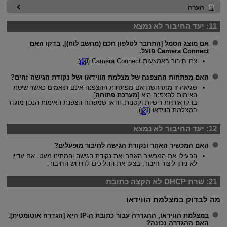
הערה
11:
יעד החיבור לא נמצא
אם מוצג הסמל [
התחבר לטלפון חכם (מחשב לוח)
], בדקו האם
Camera Connect פועל.
צרו חיבור באמצעות Camera Connect (
).
האם מפתחות ההצפנה של מצלמת הווידאו ושל נקודת הגישה זהים?
שגיאה זו מתרחשת אם מפתחות ההצפנה אינם תואמים כאשר שיטת
האימות להצפנה היא [
מערכת פתוחה
].
בדקו אותיות רישיות וקטנות, וודאו שמפתח הצפנת האימות הנכון מוגדר
במצלמת הווידאו (
).
12:
יעד החיבור לא נמצא
האם המכשיר האחר ונקודת הגישה לחיבור מופעלים?
הפעילו את המכשיר האחר ואת נקודת הגישה והמתינו מעט. אם עדיין
לא ניתן ליצור חיבור, בצעו את ההליכים לחידוש החיבור.
21:
שרת DHCP לא הקצה כתובת
מה לבדוק במצלמת הווידאו
במצלמת הווידאו, ההגדרה עבור כתובת ה-IP היא [
הגדרה אוטומטית
].
האם ההגדרה נכונה?