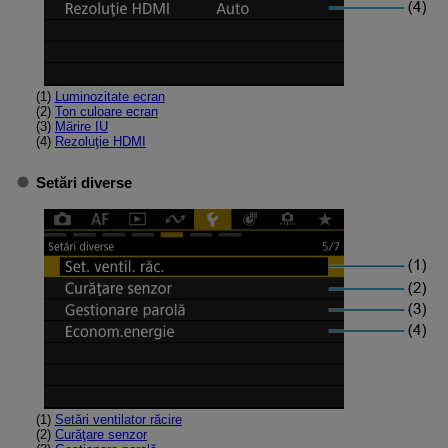
(1)
Luminozitate ecran
(2)
Ton culoare ecran
(3)
Mărire IU
(4)
Rezoluţie HDMI
Setări diverse
(1)
Setări ventilator răcire
(2)
Curăţare senzor