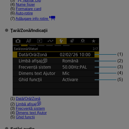
(3)
Număr clip
(4)
Nume fişier
(5)
Formatare card
(6)
Auto-rotire
(7)
Adăugare info rotire
Ţară/Zonă
/
Indicaţii
(1)
Dată/Oră/Zonă
(2)
Limbă afişaj
(3)
Frecvenţă sistem
(4)
Dimens text Ajutor
(5)
Ghid funcţii
Setări audio