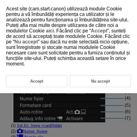
Acest site (cam.start.canon) utilizează module Cookie
pentru a vă îmbunătăți experiența ca utilizator și le
analizează pentru funcționarea și îmbunătățirea site-ului.
Puteți afla mai multe despre utilizarea de către noi a
D388-201
modulelor Cookie
aici
. Făcând clic pe “
Accept
”, sunteți
de acord să acceptați toate modulele Cookie. Făcând clic
Filă meniuri: Setare
pe “
Nu accept
” sau dacă nu este selectată nicio opțiune,
sunt înregistrate și stocate numai modulele Cookie
necesare care sunt solicitate pentru a furniza conținutul și
Setare fişier/card
funcțiile site-ului. Puteți schimba această setare în orice
moment.
Accept
Nu accept
(1)
Sel.fcţ. înreg.+card/folder
(2)
Numer. fişiere