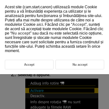
Acest site (cam.start.canon) utilizează module Cookie
pentru a vă îmbunătăți experiența ca utilizator și le
analizează pentru funcționarea și îmbunătățirea site-ului.
Puteți afla mai multe despre utilizarea de către noi a
D388-208
modulelor Cookie
aici
. Făcând clic pe “
Accept
”, sunteți
de acord să acceptați toate modulele Cookie. Făcând clic
Adăugare informaţii orientare
pe “
Nu accept
” sau dacă nu este selectată nicio opțiune,
filmelor
sunt înregistrate și stocate numai modulele Cookie
necesare care sunt solicitate pentru a furniza conținutul și
funcțiile site-ului. Puteți schimba această setare în orice
Pentru filmele înregistrate cu aparatul în poziţie verticală, pot fi adăugate
moment.
automat informaţii care indică partea care este în sus pentru a permite
redarea în aceeaşi direcţie pe smartphone-uri sau alte dispozitive.
Accept
Nu accept
Selectaţi [
:
Adăugare info rotire
] (
).
Selectaţi o opţiune.