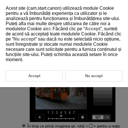
Acest site (cam.start.canon) utilizează module Cookie
pentru a vă îmbunătăți experiența ca utilizator și le
analizează pentru funcționarea și îmbunătățirea site-ului.
Puteți afla mai multe despre utilizarea de către noi a
D388-217
modulelor Cookie
aici
. Făcând clic pe “
Accept
”, sunteți
de acord să acceptați toate modulele Cookie. Făcând clic
Luminozitatea ecranului
pe “
Nu accept
” sau dacă nu este selectată nicio opțiune,
sunt înregistrate și stocate numai modulele Cookie
necesare care sunt solicitate pentru a furniza conținutul și
Selectaţi [
:
Luminozitate ecran
] (
).
funcțiile site-ului. Puteți schimba această setare în orice
moment.
Realizaţi modificarea.
Accept
Nu accept
În timp ce priviţi imaginea gri, rotiţi
pentru a regla