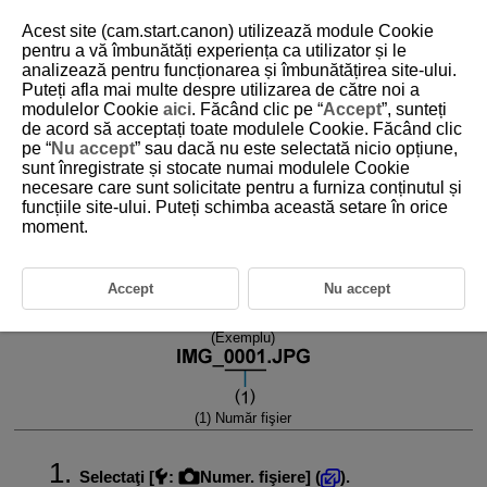
Acest site (cam.start.canon) utilizează module Cookie
pentru a vă îmbunătăți experiența ca utilizator și le
analizează pentru funcționarea și îmbunătățirea site-ului.
Puteți afla mai multe despre utilizarea de către noi a
D388-203
modulelor Cookie
aici
. Făcând clic pe “
Accept
”, sunteți
de acord să acceptați toate modulele Cookie. Făcând clic
Numerotare fişiere foto
pe “
Nu accept
” sau dacă nu este selectată nicio opțiune,
sunt înregistrate și stocate numai modulele Cookie
necesare care sunt solicitate pentru a furniza conținutul și
Continuu
funcțiile site-ului. Puteți schimba această setare în orice
moment.
Reset. auto
Resetare manuală
Accept
Nu accept
Imaginilor înregistrate într-un director le este atribuit un număr de fişier
de la 0001 la 9999. Puteţi modifica modul de numerotare al fişierelor.
(Exemplu)
(1) Număr fişier
Selectaţi [
:
Numer. fişiere
] (
).