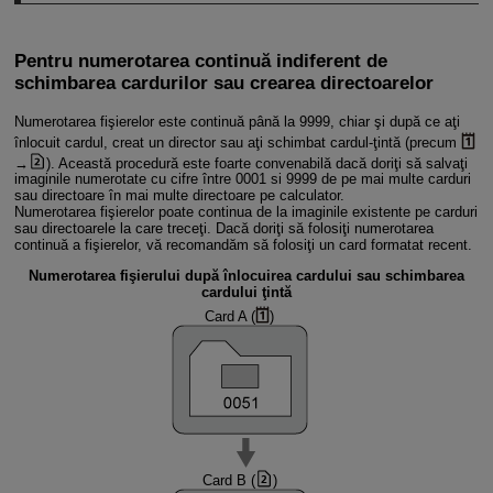
Pentru numerotarea continuă indiferent de
schimbarea cardurilor sau crearea directoarelor
Numerotarea fişierelor este continuă până la 9999, chiar şi după ce aţi
înlocuit cardul, creat un director sau aţi schimbat cardul-ţintă (precum
→
). Această procedură este foarte convenabilă dacă doriţi să salvaţi
imaginile numerotate cu cifre între 0001 si 9999 de pe mai multe carduri
sau directoare în mai multe directoare pe calculator.
Numerotarea fişierelor poate continua de la imaginile existente pe carduri
sau directoarele la care treceţi. Dacă doriţi să folosiţi numerotarea
continuă a fişierelor, vă recomandăm să folosiţi un card formatat recent.
Numerotarea fişierului după înlocuirea cardului sau schimbarea
cardului ţintă
Card A (
)
Card B (
)