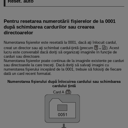
Reset. auto
Pentru resetarea numerotării fişierelor de la 0001
după schimbarea cardurilor sau crearea
directoarelor
Numerotarea fişierelor este resetată la 0001, dacă aţi înlocuit cardul,
creat un director sau aţi schimbat cardul-ţintă (precum
→
). Acest
lucru este convenabil dacă doriţi să organizaţi imaginile în funcţie de
carduri sau directoare.
Numerotarea fişierelor poate continua de la imaginile existente pe carduri
sau directoarele la care treceţi. Dacă doriţi să salvaţi imagini cu
numerotarea fişierului incepând de la 0001, trebuie să folosiţi de fiecare
dată un card recent formatat.
Numerotarea fişierului după înlocuirea cardului sau schimbarea
cardului ţintă
Card A (
)