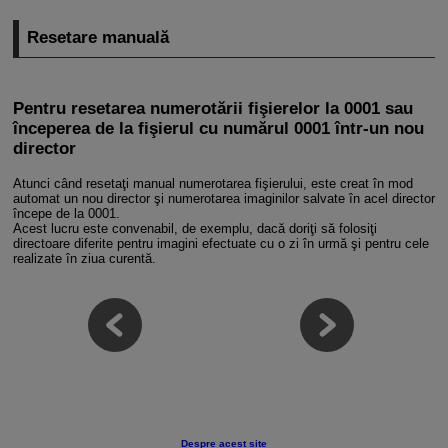
Resetare manuală
Pentru resetarea numerotării fişierelor la 0001 sau
începerea de la fişierul cu numărul 0001 într-un nou
director
Atunci când resetaţi manual numerotarea fişierului, este creat în mod
automat un nou director şi numerotarea imaginilor salvate în acel director
începe de la 0001.
Acest lucru este convenabil, de exemplu, dacă doriţi să folosiţi
directoare diferite pentru imagini efectuate cu o zi în urmă şi pentru cele
realizate în ziua curentă.
Despre acest site