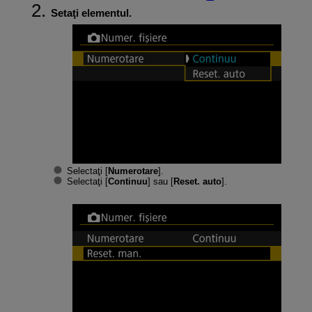
Setaţi elementul.
Selectaţi [
Numerotare
].
Selectaţi [
Continuu
] sau [
Reset. auto
].