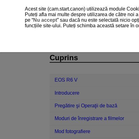
Acest site (cam.start.canon) utilizează module Cookie
Puteți afla mai multe despre utilizarea de către noi
pe “
Nu accept
” sau dacă nu este selectată nicio opț
funcțiile site-ului. Puteți schimba această setare în
EOS R6 V
Setare
Setări ventilat
D388-221
Cuprins
EOS R6 V
Introducere
Pregătire şi Operaţii de bază
Moduri de înregistrare a filmelor
Mod fotografiere