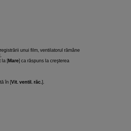
nregistrării unui film, ventilatorul rămâne
].
 la [
Mare
] ca răspuns la creşterea
ă în [
Vit. ventil. răc.
].