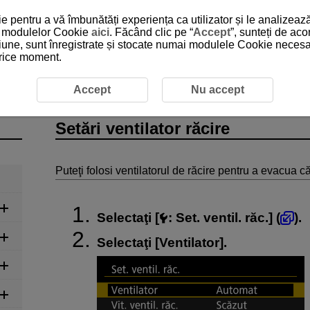
 pentru a vă îmbunătăți experiența ca utilizator și le analizează
 a modulelor Cookie
aici
. Făcând clic pe “
Accept
”, sunteți de ac
iune, sunt înregistrate și stocate numai modulele Cookie necesare
 orice moment.
or răcire
Accept
Nu accept
Setări ventilator răcire
Puteţi folosi ventilatorul de răcire pentru a evacua c
Selectaţi [
:
Set. ventil. răc.
] (
).
Selectaţi [
Ventilator
].