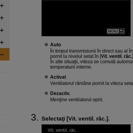
Auto
În timpul transmisiunii în direct sau al î
pornit la nivelul setat în [
Vit. ventil. răc.
În alte situaţii, viteza se comută automat
temperaturii interne.
Activat
Ventilatorul rămâne pornit la viteza setat
Dezactiv.
Menţine ventilatorul oprit.
Selectaţi [
Vit. ventil. răc.
].