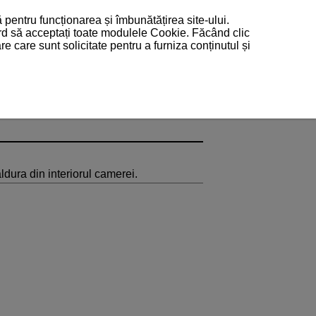
 pentru funcționarea și îmbunătățirea site-ului.
ord să acceptați toate modulele Cookie. Făcând clic
 care sunt solicitate pentru a furniza conținutul și
ăldura din interiorul camerei.