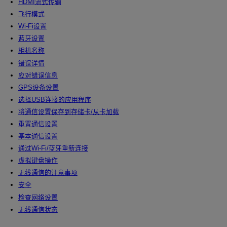
HDMI流式传输
飞行模式
Wi-Fi
设置
蓝牙设置
相机名称
错误详情
应对错误信息
GPS设备设置
选择USB连接的应用程序
将通信设置保存到存储卡/从卡加载
重置通信设置
基本通信设置
通过
Wi-Fi
/蓝牙重新连接
虚拟键盘操作
无线通信的注意事项
安全
检查网络设置
无线通信状态