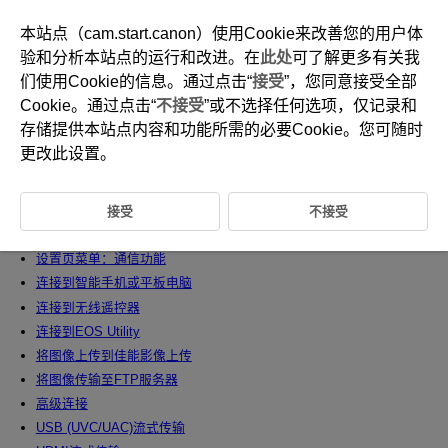
本站点（cam.start.canon）使用Cookie来改善您的用户体
验和分析本站点的运行和改进。在
此处
可了解更多有关我
们使用Cookie的信息。通过点击“
接受
”，您同意接受全部
D388-173
Cookie。通过点击“
不接受
”或不选择任何选项，仅记录和
通信功能
存储提供本站点内容和功能所需的必要Cookie。您可随时
更改此设置。
本章介绍如何使用通信功能发送图像、遥控拍摄以及执行其他操作。
接受
不接受
注意
设置页菜单：通信功能
连接到智能手机或平板电脑
连接到无线遥控器
连接到EOS Utility
将图像上传到佳能影像上传
将图像传输至FTP服务器
高级连接
USB (UVC/UAC)流式传输