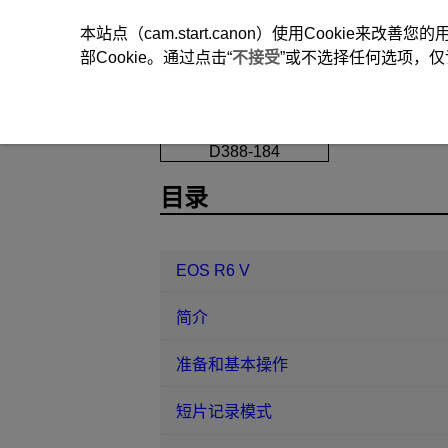
本站点（cam.start.canon）使用Cookie来
部Cookie。通过点击“
不接受
”或不选择任何选项，仅
EOS R6 V
通信功能
Wi-Fi设置
D388-184
目录
EOS R6 V
简介
准备和基本操作
短片记录模式