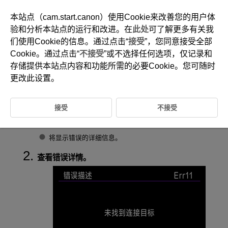
本站点（cam.start.canon）使用Cookie来改善您的用户体
验和分析本站点的运行和改进。在
此处
可了解更多有关我
们使用Cookie的信息。通过点击“
接受
”，您同意接受全部
D388-187
Cookie。通过点击“
不接受
”或不选择任何选项，仅记录和
错误详情
存储提供本站点内容和功能所需的必要Cookie。您可随时
更改此设置。
可以显示影响相机通信功能的错误的详细信息。
接受
不接受
选择[
:
错误详情
](
)。
将显示错误的详细信息。
查看错误详情。