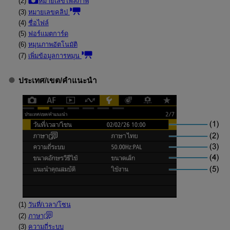
(2)
หมายเลขไฟล์ภาพ
(3)
หมายเลขคลิป
(4)
ชื่อไฟล์
(5)
ฟอร์แมตการ์ด
(6)
หมุนภาพอัตโนมัติ
(7)
เพิ่มข้อมูลการหมุน
ประเทศ/เขต
/
คำแนะนำ
(1)
วันที่/เวลา/โซน
(2)
ภาษา
(3)
ความถี่ระบบ