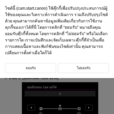
ไซต์นี้ (cam.start.canon) ใช้คุ๊กกี้เพื่อปรับปรุงประสบการณ์ผู้
ใช้ของคุณและวิเคราะห์การดำเนินการ รวมถึงปรับปรุงไซต์
ด้วย คุณสามารถค้นหาข้อมูลเพิ่มเติมเกี่ยวกับการใช้งาน
D388-212
คุกกี้ของเราได้
ที่นี่
โดยการคลิกที่ “
ยอมรับ
” หมายถึงคุณ
วิธีใช้
ยอมรับคุ๊กกี้ทั้งหมด โดยการคลิกที่ “
ไม่ยอมรับ
” หรือไม่เลือก
รายการใด เราจะบันทึกและจัดเก็บเฉพาะคุ๊กกี้ที่จำเป็นเพื่อ
การแสดงเนื้อหาและฟังก์ชันของไซต์เท่านั้น คุณสามารถ
การเปลี่ยนขนาดข้อความวิธีใช้
เปลี่ยนการตั้งค่าเมื่อใดก็ได้
เมื่อ [
วิธีใช้
] แสดงขึ้น คุณสามารถแสดงคำอธิบายของคุณสมบัติได้โดย
กดปุ่ม
กดปุ่มดังกล่าวอีกครั้ง เพื่อปิดหน้าแสดงวิธีใช้ หากต้องการ
เลื่อนหน้าจอ เมื่อแถบเลื่อน (1) ปรากฏขึ้นทางด้านขวา ให้หมุนปุ่ม
ยอมรับ
ไม่ยอมรับ
ตัวอย่าง: [
คุณลักษณะ Case ออโต้
]